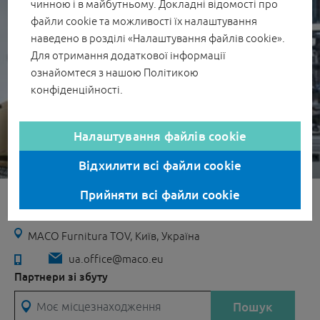
чинною і в майбутньому. Докладні відомості про
ADAPTA Ущільнювачі
файли cookie та можливості їх налаштування
наведено в розділі «Налаштування файлів cookie».
Для отримання додаткової інформації
ознайомтеся з нашою
Політикою
конфіденційності
.
Налаштування файлів cookie
Якість
Відхилити всі файли cookie
Прийняти всі файли cookie
MACO Про компанію
MACO Furnitura TOV, Київ, Україна
ua.office@maco.eu
Партнери зі збуту
Моє місцезнаходження
Пошук