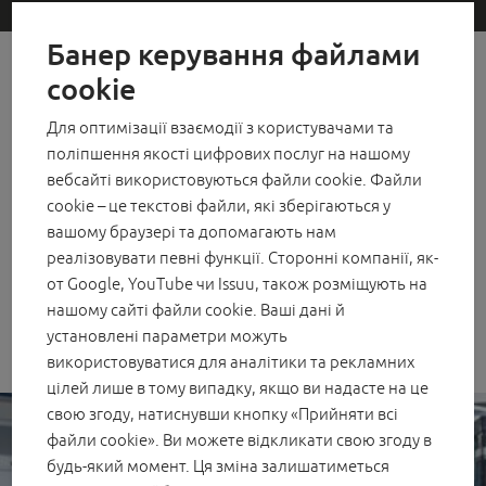
RAIL SYSTEMS Паралельно-розсувна фурнітура зі
Банер керування файлами
зміщенням
Ми є виробником фурнітури з великим досвідом і
cookie
високою стабільністю на ринку. Маючи частку власного
InfinityView
Для оптимізації взаємодії з користувачами та
виробництва понад 96% ми легко і гнучко реагуємо на
ADAPTA Ущільнювачі
поліпшення якості цифрових послуг на нашому
зміни ринку. Наш широкий асортимент продукції
вебсайті використовуються файли cookie. Файли
гарантує вам поставки фурнітурних рішень від одного
cookie – це текстові файли, які зберігаються у
постачальника.
ДВЕРІ
вашому браузері та допомагають нам
реалізовувати певні функції. Сторонні компанії, як-
PROTECT Дверні замки
от Google, YouTube чи Issuu, також розміщують на
Наші компетенції
нашому сайті файли cookie. Ваші дані й
OPENDOOR Система контролю доступу
установлені параметри можуть
детально
використовуватися для аналітики та рекламних
PRODOOR Дверні петлі
цілей лише в тому випадку, якщо ви надасте на це
PRODOOR Дверні ручки
свою згоду, натиснувши кнопку «Прийняти всі
файли cookie». Ви можете відкликати свою згоду в
PRODOOR Електромеханічна защіпка
будь-який момент. Ця зміна залишатиметься