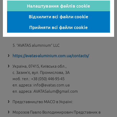
Налаштування файлів cookie
Дверей від Виробника
м. Київ, вул. Скляренка, буд.17
Відхилити всі файли cookie
info@viknaland.ua
Прийняти всі файли cookie
044 594 67 27
5. “AVATAS aluminium” LLC
https://avatas-aluminium.com.ua/contacts/
Україна, 07415, Київська обл.,
с. Зазим’є, вул. Промислова, 3А
моб. тел.: +38 (050) 446-95-45
ел. адреса: info@avatas.com.ua
ел. адреса: AVATASalum@gmail.com
Представництво МАСО в Україні:
Морозов Павло Володимирович Представник в