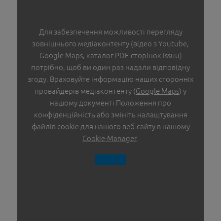
RAIL SYSTEMS Паралельно-розсувна фурнітура зі
зміщенням
Для забезпечення можливості перегляду
зовнішнього медіаконтенту (відео з Youtube,
InfinityView
Google Maps, каталог PDF-сторінок Issuu)
потрібно, щоб ви один раз надали відповідну
ADAPTA Ущільнювачі
згоду. Враховуйте інформацію наших сторонніх
провайдерів медіаконтенту (
Google Maps
) у
ДВЕРІ
нашому документі Положення про
конфіденційність або змініть налаштування
файлів cookie для нашого веб-сайту в нашому
PROTECT Дверні замки
Cookie-Manager
.
OPENDOOR Система контролю доступу
PRODOOR Дверні петлі
PRODOOR Дверні ручки
PRODOOR Електромеханічна защіпка