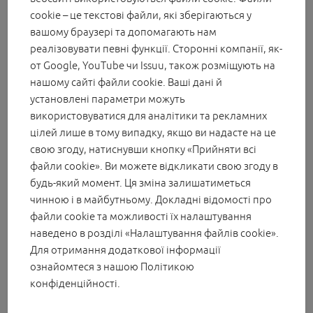
cookie – це текстові файли, які зберігаються у
вашому браузері та допомагають нам
2. MASK&P
реалізовувати певні функції. Сторонні компанії, як-
Аркада - Пласт: комплектуючі для вікон та дверей
от Google, YouTube чи Issuu, також розміщують на
(furniturka.com.ua)
нашому сайті файли cookie. Ваші дані й
м. Київ, вул. Козацька, 122
установлені параметри можуть
використовуватися для аналітики та рекламних
тел.: 050-331-60-05, 050-312-09-76, 050-489-01-85
цілей лише в тому випадку, якщо ви надасте на це
furniturag@arkadaplast.com.ua
свою згоду, натиснувши кнопку «Прийняти всі
файли cookie». Ви можете відкликати свою згоду в
3. ДП "Артек" Украина 03134,
будь-який момент. Ця зміна залишатиметься
Оконные системы ARtec
чинною і в майбутньому. Докладні відомості про
м. Київ, вул. Сімї Сосніних, буд. 11
файли cookie та можливості їх налаштування
Тел +380(44)537-27-93
наведено в розділі «Налаштування файлів cookie».
Для отримання додаткової інформації
E-mail: artecua@arteconline.com
ознайомтеся з нашою
Політикою
конфіденційності
4. Viknoland
.
VIKNALAND ✔️ ПВХ Профіль для Пластикових Вікон та