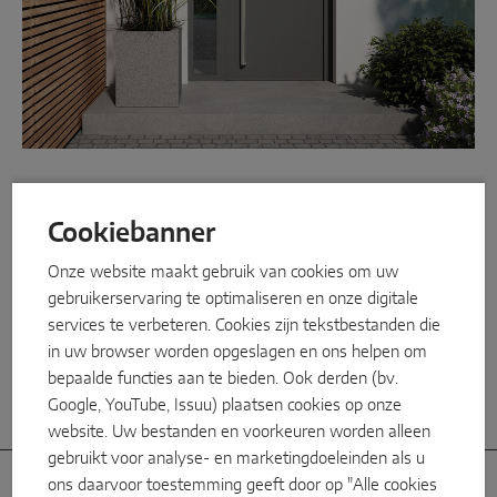
Parallell schuiven
Systeemcomponenten
DEUROPLOSSINGEN
Systeemcomponenten voor
deuroplossingen
Instinct by MACO
Cookiebanner
Voor meer comfort, veiligheid en levensduur: met grepen,
MACO Protect M-TS
Onze website maakt gebruik van cookies om uw
huisdeurscharnieren, E-openers en en individuele
toegangsmogelijkheden biedt MACO ook een grote keuze aan
gebruikerservaring te optimaliseren en onze digitale
MACO Protect A-TS
systeemcomponenten die in combinatie met MACO deursloten
services te verbeteren. Cookies zijn tekstbestanden die
bijzonder hoogwaardige, veelzijdige en individuele
Krukbediend
in uw browser worden opgeslagen en ons helpen om
deuroplossingen mogelijk maken.
bepaalde functies aan te bieden. Ook derden (bv.
Cilinderbediend
Google, YouTube, Issuu) plaatsen cookies op onze
website. Uw bestanden en voorkeuren worden alleen
Systeemcomponenten
gebruikt voor analyse- en marketingdoeleinden als u
ons daarvoor toestemming geeft door op "Alle cookies