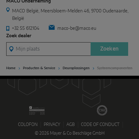
MACO Onderneming
MACO België, Meersbloem-Melden 46, 9700 Oudenaarde,
België
+32 55 612104
maco-be@maco.eu
Zoek dealer
Mijn plaats
Zoeken
Home
Producten & Service
Deuroplossingen
Systeemcomponenten
COLOFON
PRIVACY
AGB
CODE OF CONDUCT
© 2026 Mayer & Co Beschläge GmbH