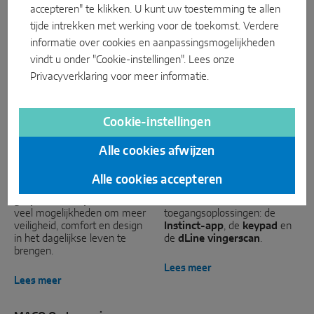
Selectie
INTELLIGENTE SENSOROPLOSSINGEN
accepteren" te klikken. U kunt uw toestemming te allen
tijde intrekken met werking voor de toekomst. Verdere
informatie over cookies en aanpassingsmogelijkheden
Sense by MACO
vindt u onder "Cookie-instellingen". Lees onze
MACO Tronic
Privacyverklaring
voor meer informatie.
SERVICEOPLOSSINGEN
Cookie-instellingen
MACO ProDoor
MACO OpenDoor
Alle cookies afwijzen
Digitalservice
Voor een individuele
De alternatieven voor
ontvangst:
MACO ProDoor
sleutels: voor een comfortabel
Alle cookies accepteren
Normservice
huisdeurscharnieren,
en veilig gebruik van
grepen en E-openers
bieden
deursloten heeft MACO drie
veel mogelijkheden om meer
toegangsoplossingen: de
Productservice
veiligheid, comfort en design
Instinct-app
, de
keypad
en
in het dagelijkse leven te
de
dLine vingerscan
.
brengen.
Lees meer
Lees meer