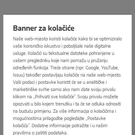
Banner za kolačiće
Naše web-mjesto koristi kolačiće kako bi se optimiziralo
vaše korisničko iskustvo i poboljšale naše digitalne
usluge. Kolačići su tekstualne datoteke pohranjene u
vašem pregledniku koje nam pomažu u pružanju
određenih funkcija. Treće strane (npr. Google, YouTube,
Issuu) također postavljaju kolačiće na naše web-mjesto.
Vaši podaci i postavke koristit će se u analitičke i
marketinške svrhe samo ako nam date svoju privolu
klikom na „Prihvati sve kolačiće”. Svoju privolu možete
opozvati u bilo kojem trenutku i ta će se odluka odnositi
Velika raznolikost prozora
na buduću primjenu. Za više informacija o kolačićima i
Standardni prozori ili poseban format s jednim
mogućnostima prilagodbe pogledajte „Postavke
krilom ili dva krila? Od PVC-a ili drva? Ugradnja
kolačića”. Dodatne informacije potražite i u našim
na desnu ili lijevu stranu? Kod prozorskih vrata
od PVC-a i mogućnost pragova u ravnini s
pravilima o zaštiti podataka
.