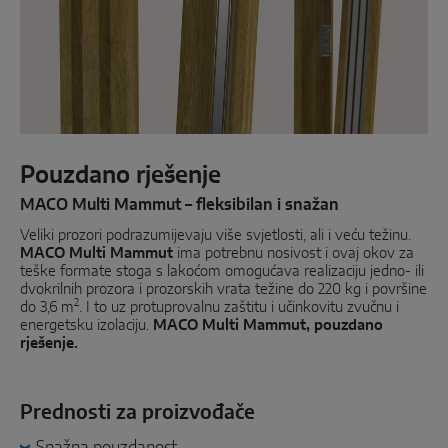
Paralelno-klizni
Komponente sustava
RJEŠENJA ZA VRATA
Pouzdano rješenje
Instinct by MACO
MACO Multi Mammut – fleksibilan i snažan
Veliki prozori podrazumijevaju više svjetlosti, ali i veću težinu.
MACO Protect M-TS
MACO Multi Mammut
ima potrebnu nosivost i ovaj okov za
teške formate stoga s lakoćom omogućava realizaciju jedno- ili
MACO Protect A-TS
dvokrilnih prozora i prozorskih vrata težine do 220 kg i površine
2
do 3,6 m
. I to uz protuprovalnu zaštitu i učinkovitu zvučnu i
S pogonom putem kvake
energetsku izolaciju.
MACO Multi Mammut, pouzdano
rješenje.
S cilindrom
Komponente sustava
Prednosti za proizvođače
Snažna pouzdanost