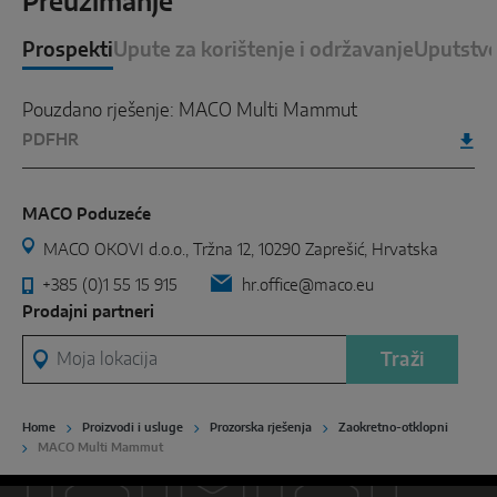
Preuzimanje
Prospekti
Upute za korištenje i održavanje
Uputstvo
Pouzdano rješenje: MACO Multi Mammut
PDF
HR
MACO Poduzeće
MACO OKOVI d.o.o., Tržna 12, 10290 Zaprešić, Hrvatska
+385 (0)1 55 15 915
hr.office@maco.eu
Prodajni partneri
Moja lokacija
Traži
Home
Proizvodi i usluge
Prozorska rješenja
Zaokretno-otklopni
MACO Multi Mammut