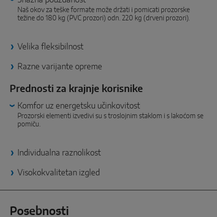
PAMETNA RJEŠENJA ZA SENZORE
Naš okov za teške formate može držati i pomicati prozorske
težine do 180 kg (PVC prozori) odn. 220 kg (drveni prozori).
Sense by MACO
Velika fleksibilnost
MACO Tronic
Razne varijante opreme
SERVISNA RJEŠENJA
Prednosti za krajnje korisnike
Komfor uz energetsku učinkovitost
Digitalni servis
Prozorski elementi izvedivi su s troslojnim staklom i s lakoćom se
pomiču.
Normiranje
Individualna raznolikost
Visokokvalitetan izgled
Posebnosti