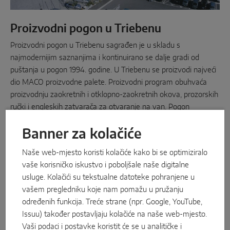
Proizvodni pogon u Triebenu
Proizvodni pogon u Triebenu sagrađen je u skladu s
najmodernijim saznanjima i kontinuirano se dalje gradi od
puštanja u pogon 1994. godine. U Triebenu se proizvodi najveći
dio MACO proizvodne palete. Proizvodni program obuhvaća
proizvodnju zaokretnih i otklopno-zaokretnih okova, prozorskih
ručki i engleskih zatvarača za otvaranje na van. Pogon
raspolaže najmodernijim radnim mjestima uređenim po
Banner za kolačiće
glavnim ergonomskim aspektima te postrojenjima koja vode
brigu o zaštiti okoliša. Važnu ulogu ima vlastita proizvodnja
Naše web-mjesto koristi kolačiće kako bi se optimiziralo
alata i posebnih strojeva. U Triebenu se nalazi i moderan
vaše korisničko iskustvo i poboljšale naše digitalne
logistički centar s potpuno automatiziranim centralnim
usluge. Kolačići su tekstualne datoteke pohranjene u
skladištem za preko 30000 europaleta. Preko tog centralnog
vašem pregledniku koje nam pomažu u pružanju
skladišta opskrbljuju se sve podružnice i prodajni partneri na
određenih funkcija. Treće strane (npr. Google, YouTube,
inozemnim tržištima. Tako je Trieben logistički centar MACO
Issuu) također postavljaju kolačiće na naše web-mjesto.
grupe.
Vaši podaci i postavke koristit će se u analitičke i