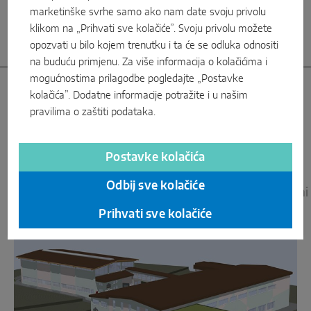
marketinške svrhe samo ako nam date svoju privolu
klikom na „Prihvati sve kolačiće”. Svoju privolu možete
opozvati u bilo kojem trenutku i ta će se odluka odnositi
na buduću primjenu. Za više informacija o kolačićima i
mogućnostima prilagodbe pogledajte „Postavke
kolačića”. Dodatne informacije potražite i u našim
pravilima o zaštiti podataka
.
Podružnice
s vlastitim skladištima
Postavke kolačića
Odbij sve kolačiće
MAICO Italija
MACO Njemačka
MACO Velika Britani
Prihvati sve kolačiće