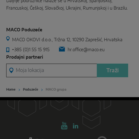
Daljnje podružnice nalaze se u Hrvatskoj, Španjolskoj,
Francuskoj, Češkoj, Slovačkoj, Ukrajini, Rumunjskoj i u Brazilu.
MACO Poduzeće
MACO OKOVI d.o.o., Tržna 12, 10290 Zaprešić, Hrvatska
+385 (0)1 55 15 915
hr.office@maco.eu
Prodajni partneri
Moja lokacija
Traži
Home
Poduzeće
MACO grupa