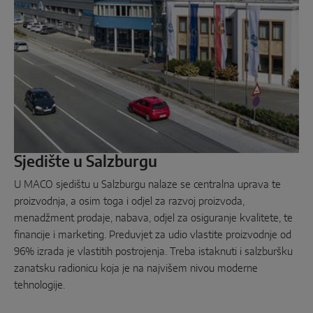
Paralelno-klizni
Komponente sustava
RJEŠENJA ZA VRATA
Instinct by MACO
Sjedište u Salzburgu
MACO Protect M-TS
U MACO sjedištu u Salzburgu nalaze se centralna uprava te
MACO Protect A-TS
proizvodnja, a osim toga i odjel za razvoj proizvoda,
menadžment prodaje, nabava, odjel za osiguranje kvalitete, te
S pogonom putem kvake
financije i marketing. Preduvjet za udio vlastite proizvodnje od
S cilindrom
96% izrada je vlastitih postrojenja. Treba istaknuti i salzburšku
zanatsku radionicu koja je na najvišem nivou moderne
Komponente sustava
tehnologije.