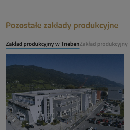
INTELIGENTNE ROZWIĄZANIA CZUJNIKÓW
Sense by MACO
Pozostałe zakłady produkcyjne
MACO Tronic
Zakład produkcyjny w Trieben
Zakład produkcyjny
ROZWIĄZANIA W ZAKRESIE USŁUG
Usługi cyfrowe
Usługi w zakresie standardów i norm
Usługa produktowa