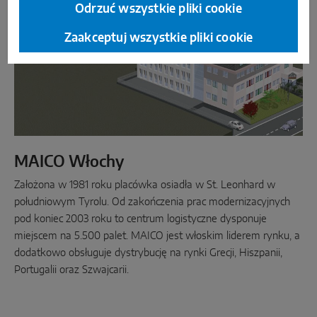
Odrzuć wszystkie pliki cookie
Zaakceptuj wszystkie pliki cookie
MAICO Włochy
Założona w 1981 roku placówka osiadła w St. Leonhard w
południowym Tyrolu. Od zakończenia prac modernizacyjnych
pod koniec 2003 roku to centrum logistyczne dysponuje
miejscem na 5.500 palet. MAICO jest włoskim liderem rynku, a
dodatkowo obsługuje dystrybucję na rynki Grecji, Hiszpanii,
Portugalii oraz Szwajcarii.