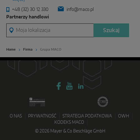
+48 (32) 30 12 330
info@maco.pl
Partnerzy handlowi
Moja lokalizacja
Szukaj
Home
Firma
Grupa MACO
O NAS
PRYWATNOŚĆ
STRATEGIA PODATKOWA
OWH
KODEKS MACO
© 2026 Mayer & Co Beschläge GmbH