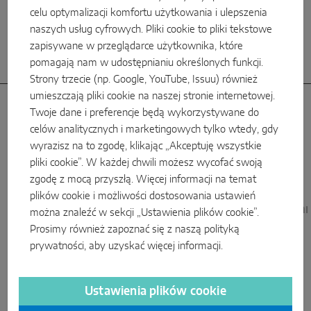
Trieben jest centrum logistycznym grupy MACO.
celu optymalizacji komfortu użytkowania i ulepszenia
naszych usług cyfrowych. Pliki cookie to pliki tekstowe
zapisywane w przeglądarce użytkownika, które
pomagają nam w udostępnianiu określonych funkcji.
Strony trzecie (np. Google, YouTube, Issuu) również
umieszczają pliki cookie na naszej stronie internetowej.
Twoje dane i preferencje będą wykorzystywane do
celów analitycznych i marketingowych tylko wtedy, gdy
Oddziały sprzedaży
wyrazisz na to zgodę, klikając „Akceptuję wszystkie
pliki cookie”. W każdej chwili możesz wycofać swoją
z magazynami
zgodę z mocą przyszłą. Więcej informacji na temat
plików cookie i możliwości dostosowania ustawień
MAICO Włochy
MACO Niemcy
MACO Wielka Brytan
można znaleźć w sekcji „Ustawienia plików cookie”.
Prosimy również zapoznać się z naszą
polityką
prywatności
, aby uzyskać więcej informacji.
Ustawienia plików cookie