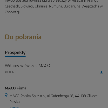
MACO posiada również biura sprzedaży w Hiszpanii, Francji,
Czechach, Słowacji, Ukrainie, Rumunii, Bułgarii, na Węgrzech i w
Chorwacji.
Do pobrania
Prospekty
Witamy w świecie MACO
PDF
PL
MACO Firma
MACO Polska Sp. z o.o., ul Gutenberga 18, 44-109 Gliwice,
Polska
więcej