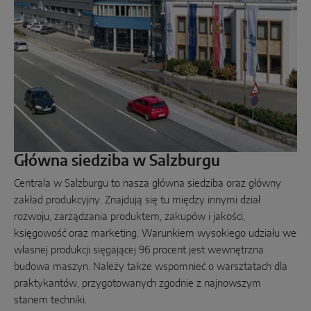
Odstawno-przesuwne
Komponenty systemowe
ROZWIĄZANIA W ZAKRESIE DRZWI
Instinct by MACO
Główna siedziba w Salzburgu
MACO Protect M-TS
Centrala w Salzburgu to nasza główna siedziba oraz główny
MACO Protect A-TS
zakład produkcyjny. Znajdują się tu między innymi dział
rozwoju, zarządzania produktem, zakupów i jakości,
Sterowany klamką
księgowość oraz marketing. Warunkiem wysokiego udziału we
Sterowane cylindrem
własnej produkcji sięgającej 96 procent jest wewnętrzna
budowa maszyn. Należy także wspomnieć o warsztatach dla
Komponenty systemowe
praktykantów, przygotowanych zgodnie z najnowszym
stanem techniki.