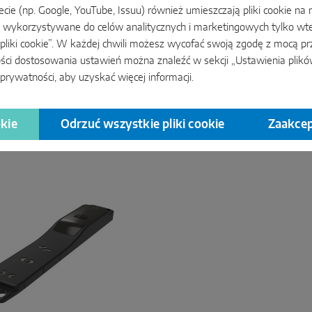
zecie (np. Google, YouTube, Issuu) również umieszczają pliki cookie na 
ą wykorzystywane do celów analitycznych i marketingowych tylko wte
 pliki cookie”. W każdej chwili możesz wycofać swoją zgodę z mocą prz
ości dostosowania ustawień można znaleźć w sekcji „Ustawienia plikó
 prywatności
, aby uzyskać więcej informacji.
kie
Odrzuć wszystkie pliki cookie
Zaakcep
czujniki MACO