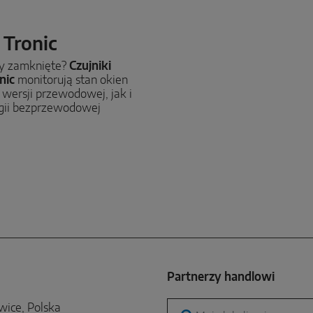
Tronic
y zamknięte?
Czujniki
nic
monitorują stan okien
wersji przewodowej, jak i
gii bezprzewodowej
Partnerzy handlowi
wice, Polska
Moja lokalizacja