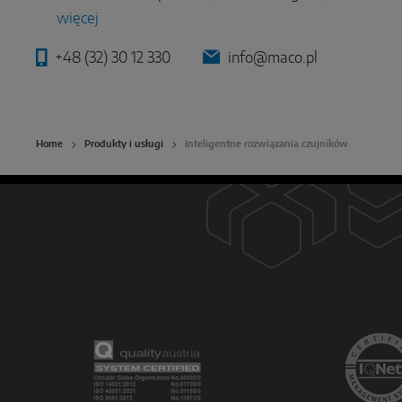
więcej
+48 (32) 30 12 330
info@maco.pl
Home
Produkty i usługi
Inteligentne rozwiązania czujników