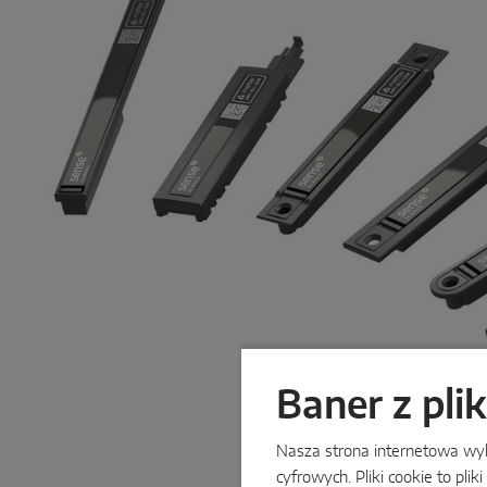
Baner z pli
Nasza strona internetowa wyko
cyfrowych. Pliki cookie to p