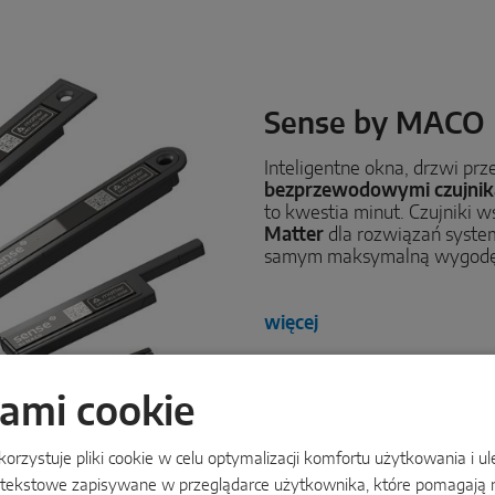
Sense by MACO
Inteligentne okna, drzwi prz
bezprzewodowymi czujni
to kwestia minut. Czujniki 
Matter
dla rozwiązań syste
samym maksymalną wygodę i
więcej
kami cookie
rzystuje pliki cookie w celu optymalizacji komfortu użytkowania i u
liki tekstowe zapisywane w przeglądarce użytkownika, które pomagają