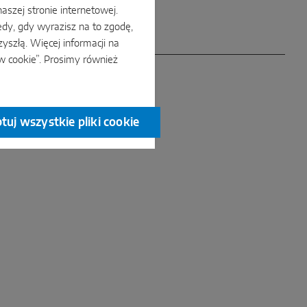
naszej stronie internetowej.
dy, gdy wyrazisz na to zgodę,
yszłą. Więcej informacji na
w cookie”. Prosimy również
tuj wszystkie pliki cookie