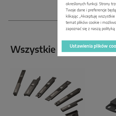
określonych funkcji. Strony tr
Twoje dane i preferencje będ
klikając „Akceptuję wszystkie
temat plików cookie i możliw
zapoznać się z naszą
polityką
Ustawienia plików coo
Wszystkie inteligentne 