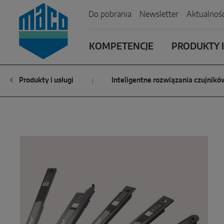
Zum Inhalt
Zum Inhaltsverzeichnis
Zur Hautpnavigation
Do pobrania
Newsletter
Aktualnośc
KOMPETENCJE
PRODUKTY I
Produkty i usługi
Inteligentne rozwiązania czujnikó