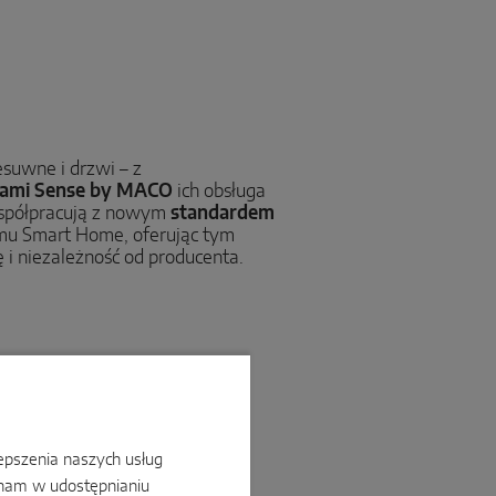
esuwne i drzwi – z
kami Sense by MACO
ich obsługa
współpracują z nowym
standardem
mu Smart Home, oferując tym
 niezależność od producenta.
lepszenia naszych usług
 nam w udostępnianiu