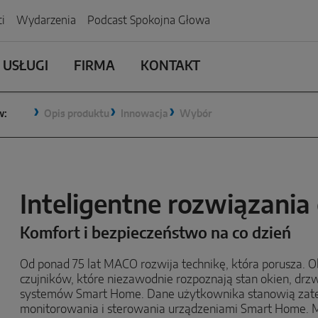
i
Wydarzenia
Podcast Spokojna Głowa
 USŁUGI
FIRMA
KONTAKT
w:
Opis produktu
Innowacja
Wybór
Inteligentne rozwiązania
Komfort i bezpieczeństwo na co dzień
Od ponad 75 lat MACO rozwija technikę, która porusza. 
czujników, które niezawodnie rozpoznają stan okien, drzw
systemów Smart Home. Dane użytkownika stanowią zat
monitorowania i sterowania urządzeniami Smart Home. M