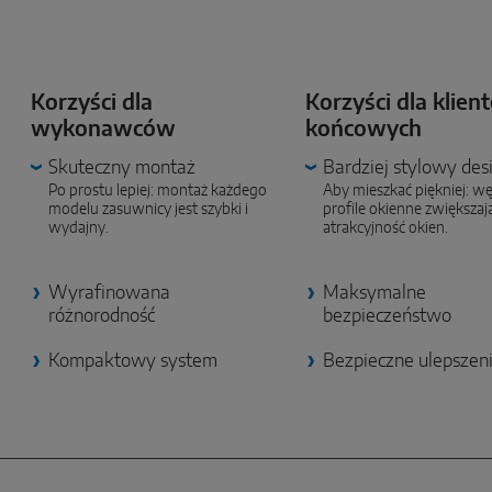
Korzyści dla
Korzyści dla klie
wykonawców
końcowych
Skuteczny montaż
Bardziej stylowy des
Po prostu lepiej: montaż każdego
Aby mieszkać piękniej: w
modelu zasuwnicy jest szybki i
profile okienne zwiększaj
wydajny.
atrakcyjność okien.
Wyrafinowana
Maksymalne
różnorodność
bezpieczeństwo
Kompaktowy system
Bezpieczne ulepszen