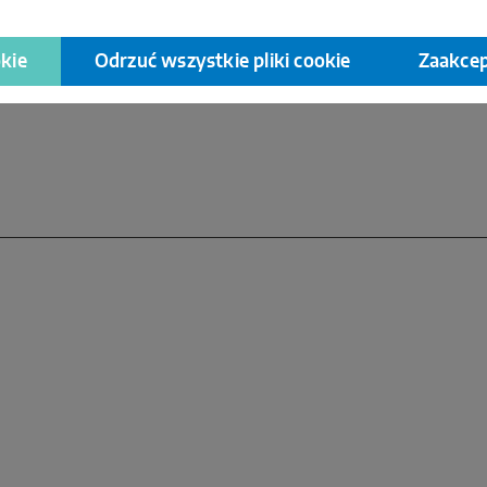
kie
Odrzuć wszystkie pliki cookie
Zaakcep