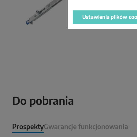
Ustawienia plików coo
Do pobrania
Prospekty
Gwarancje funkcjonowania