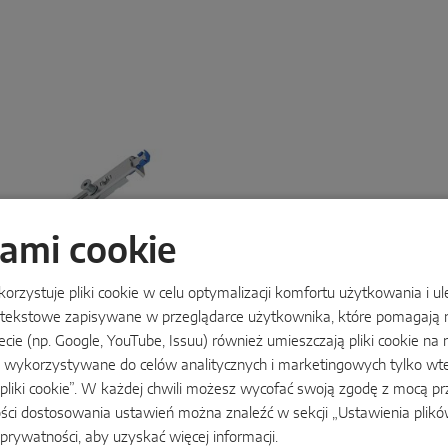
kami cookie
MKV telescopic
rzystuje pliki cookie w celu optymalizacji komfortu użytkowania i u
liki tekstowe zapisywane w przeglądarce użytkownika, które pomagają
Komfortowa zasuwnica: wyst
zecie (np. Google, YouTube, Issuu) również umieszczają pliki cookie na 
odpowiednią długość, przykr
błyskawiczny montaż, wysok
ą wykorzystywane do celów analitycznych i marketingowych tylko wte
dzięki wąskim profilom oki
 pliki cookie”. W każdej chwili możesz wycofać swoją zgodę z mocą prz
ości dostosowania ustawień można znaleźć w sekcji „Ustawienia plikó
 prywatności
, aby uzyskać więcej informacji.