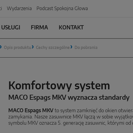
i
Wydarzenia
Podcast Spokojna Głowa
 USŁUGI
FIRMA
KONTAKT
Opis produktu
Cechy szczególne
Do pobrania
Komfortowy system
MACO Espags MKV wyznacza standardy
MACO Espags MKV
to system zamknięć do okien otwie
zamykania. Nasze zasuwnice MKV łączą w sobie wyjątkową
symbolu MKV oznacza 5. generację zasuwnic, którymi od 