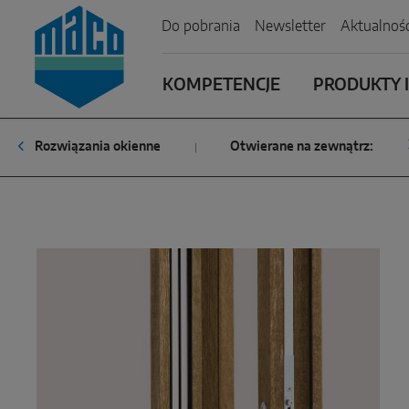
Zum Inhalt
Zum Inhaltsverzeichnis
Zur Hautpnavigation
Do pobrania
Newsletter
Aktualnośc
KOMPETENCJE
PRODUKTY I
Rozwiązania okienne
Otwierane na zewnątrz: