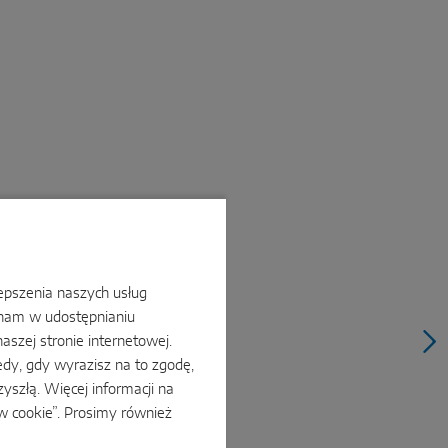
lepszenia naszych usług
 nam w udostępnianiu
arczy rozsunąć lub zsunąć na
naszej stronie internetowej.
ęcić i gotowe! Zapewnia
i komfort i elegancki wygląd
dy, gdy wyrazisz na to zgodę,
ennym.
yszłą. Więcej informacji na
w cookie”. Prosimy również