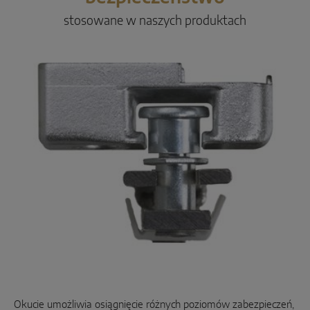
INTELIGENTNE ROZWIĄZANIA CZUJNIKÓW
stosowane w naszych produktach
Sense by MACO
MACO Tronic
ROZWIĄZANIA W ZAKRESIE USŁUG
Usługi cyfrowe
Usługi w zakresie standardów i norm
Usługa produktowa
Okucie umożliwia osiągnięcie różnych poziomów zabezpieczeń,