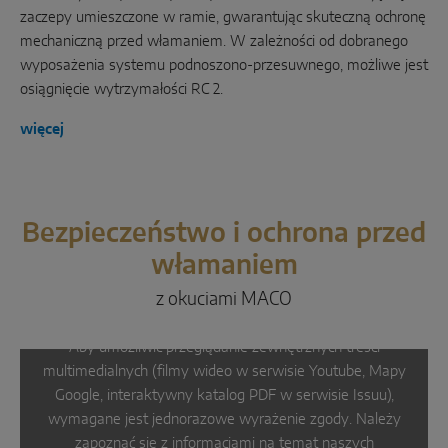
zaczepy umieszczone w ramie, gwarantując skuteczną ochronę
mechaniczną przed włamaniem. W zależności od dobranego
wyposażenia systemu podnoszono-przesuwnego, możliwe jest
osiągnięcie wytrzymałości RC 2.
więcej
Bezpieczeństwo i ochrona przed
włamaniem
z okuciami MACO
Aby umożliwić przeglądanie zewnętrznych treści
multimedialnych (filmy wideo w serwisie Youtube, Mapy
Google, interaktywny katalog PDF w serwisie Issuu),
wymagane jest jednorazowe wyrażenie zgody. Należy
zapoznać się z informacjami na temat naszych