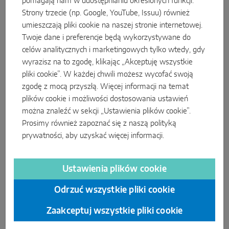
pomagają nam w udostępnianiu określonych funkcji.
Strony trzecie (np. Google, YouTube, Issuu) również
umieszczają pliki cookie na naszej stronie internetowej.
Twoje dane i preferencje będą wykorzystywane do
celów analitycznych i marketingowych tylko wtedy, gdy
wyrazisz na to zgodę, klikając „Akceptuję wszystkie
pliki cookie”. W każdej chwili możesz wycofać swoją
Zamek drzwiowy Z-TF z trzema
zgodę z mocą przyszłą. Więcej informacji na temat
zapadkami
plików cookie i możliwości dostosowania ustawień
można znaleźć w sekcji „Ustawienia plików cookie”.
MACO PROTECT Z-TF to sterowany kluczem zamek z trzema
Prosimy również zapoznać się z naszą
polityką
zapadkami multifunkcyjnymi, który w wersji ze stalowymi
prywatności
, aby uzyskać więcej informacji.
bolcami bez trudu wytrzymuje 3 minuty ataku włamywacza
wyposażonego w śrubokręt, kleszcze i klin. Z-TF gwarantuje
odporność na włamanie do klasy RC 2 / RC 2 N.
Ustawienia plików cookie
więcej o zamku Z-TF …
Odrzuć wszystkie pliki cookie
Zaakceptuj wszystkie pliki cookie