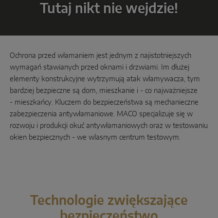
Tutaj nikt nie wejdzie!
Odstawno-przesuwne
Komponenty systemowe
Ochrona przed włamaniem jest jednym z najistotniejszych
ROZWIĄZANIA W ZAKRESIE DRZWI
wymagań stawianych przed oknami i drzwiami. Im dłużej
elementy konstrukcyjne wytrzymują atak włamywacza, tym
bardziej bezpieczne są dom, mieszkanie i - co najważniejsze
Instinct by MACO
- mieszkańcy. Kluczem do bezpieczeństwa są mechanieczne
zabezpieczenia antywłamaniowe. MACO specjalizuje się w
MACO Protect M-TS
rozwoju i produkcji okuć antywłamaniowych oraz w testowaniu
MACO Protect A-TS
okien bezpiecznych - we wlasnym centrum testowym.
Sterowany klamką
Sterowane cylindrem
Komponenty systemowe
Technologie zwiększające
bezpieczeństwo