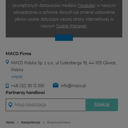
zewnętrznych dostawców mediów (
Youtube
) w naszym
oświadczeniu o ochronie danych lub zmienić ustawienia
plików cookie dotyczące naszej strony internetowej w
naszym
Cookie-Manager
.
MACO Firma
MACO Polska Sp. z o.o., ul Gutenberga 18, 44-109 Gliwice,
Polska
więcej
+48 (32) 30 12 330
info@maco.pl
Partnerzy handlowi
Moja lokalizacja
Szukaj
Home
Kompetencje
Bezpieczeństwo