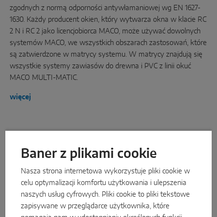
zgodnych z normą odporności antywłamaniowej wg EN 1627-
1630. Każdy producent okien, który wytwarza okna w klacie RC
2 N i RC 2 jako licencjobiorca MACO, może używać dowolnych
systemów MACO, we wszystkich obszarach zastosowań, które
są zatwierdzone w matrycy systemu. W matrycy znajdują się
wszystkie systemy zawiasów do drewna i PVC z linii okuć
MACO MULTI-MATIC.
więcej
Baner z plikami cookie
Nasza strona internetowa wykorzystuje pliki cookie w
celu optymalizacji komfortu użytkowania i ulepszenia
naszych usług cyfrowych. Pliki cookie to pliki tekstowe
zapisywane w przeglądarce użytkownika, które