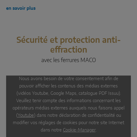
en savoir plus
Sécurité et protection anti-
effraction
avec les ferrures MACO
Nous avons besoin de votre consentement afin de
pouvoir afficher les contenus des médias externes
(vidéos Youtube, Google Maps, catalogue PDF Issuu).
Veuillez tenir compte des informations concernant les
opérateurs médias externes auxquels nous faisons appel
(
Youtube
) dans notre déclaration de confidentialité ou
modifier vos réglages de cookies pour notre site Internet
dans notre
Cookie-Manager
.