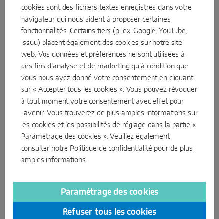
cookies sont des fichiers textes enregistrés dans votre
navigateur qui nous aident à proposer certaines
Serrure de porte Z-TF 3 pênes
fonctionnalités. Certains tiers (p. ex. Google, YouTube,
Issuu) placent également des cookies sur notre site
La durée de résistance de trois minutes pour une porte un
web. Vos données et préférences ne sont utilisées à
vantail verrouillée aux outils tels que tournevis, pince et cale
des fins d’analyse et de marketing qu’à condition que
conformément à la norme est vérifiée et prouvée pour la
vous nous ayez donné votre consentement en cliquant
serrure de porte 3 pênes à manoeuvre au cylindre MACO
sur « Accepter tous les cookies ». Vous pouvez révoquer
PROTECT Z-TF avec goujons en acier et pênes multifonctions.
à tout moment votre consentement avec effet pour
La Z-TF atteint la classe de resistance RC 2 / RC 2 N.
l’avenir. Vous trouverez de plus amples informations sur
les cookies et les possibilités de réglage dans la partie «
plus à propos de la Z-TF Protect ...
Paramétrage des cookies ». Veuillez également
consulter notre
Politique de confidentialité
pour de plus
amples informations.
Paramétrage des cookies
Refuser tous les cookies