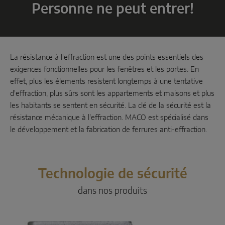
Personne ne peut entrer!
Coulissant parallèle
Composants système
La résistance à l'effraction est une des points essentiels des
PORTES
exigences fonctionnelles pour les fenêtres et les portes. En
effet, plus les élements resistent longtemps à une tentative
d'effraction, plus sûrs sont les appartements et maisons et plus
Instinct by MACO
les habitants se sentent en sécurité. La clé de la sécurité est la
résistance mécanique à l'effraction. MACO est spécialisé dans
MACO Protect M-TS
le développement et la fabrication de ferrures anti-effraction.
MACO Protect A-TS
À relevage
Technologie de sécurité
À cylindre
dans nos produits
Composants système