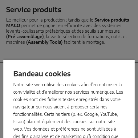
Service produits
Coulissant parallèle
Le meilleur pour la production : tandis que le
Service produits
Composants système
MACO
permet de gagner en efficacité avec des systèmes
levants-coulissants préfabriqués et des seuils sur mesure
(Pré-assemblage)
, la vaste sélection de formations, outils et
PORTES
machines
(Assembly Tools)
facilitent le montage.
Instinct by MACO
MACO Protect M-TS
Bandeau cookies
Tous les services
Notre site web utilise des cookies afin d’en optimiser la
MACO Protect A-TS
Assembly Tools
Pré-assemblage
convivialité et d’améliorer nos services numériques. Les
À relevage
cookies sont des fichiers textes enregistrés dans votre
navigateur qui nous aident à proposer certaines
À cylindre
fonctionnalités. Certains tiers (p. ex. Google, YouTube,
Issuu) placent également des cookies sur notre site
Composants système
web. Vos données et préférences ne sont utilisées à
des fins d’analyse et de marketing qu’à condition que