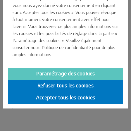
SOLUTIONS DE CAPTEURS INTELLIGENTS
vous nous ayez donné votre consentement en cliquant
sur « Accepter tous les cookies ». Vous pouvez révoquer
à tout moment votre consentement avec effet pour
Sense by MACO
l’avenir. Vous trouverez de plus amples informations sur
MACO Tronic
les cookies et les possibilités de réglage dans la partie «
Paramétrage des cookies ». Veuillez également
consulter notre
Politique de confidentialité
pour de plus
SOLUTIONS DE SERVICE
amples informations.
Assembly Tools
Service numérique
Faciliter la vie : avec les
Assembly Tools, MACO
propose une
Paramétrage des cookies
Service de normalisation
multitude de formations, outils et machines pour des processus
Refuser tous les cookies
de fabrication plus efficaces, rapides et confortables. L'offre va
Service produits
de formations sur le perçage et l'intégration à des appareils de
Accepter tous les cookies
mesure en passant par des clés de réglage et des presses de
coupe.