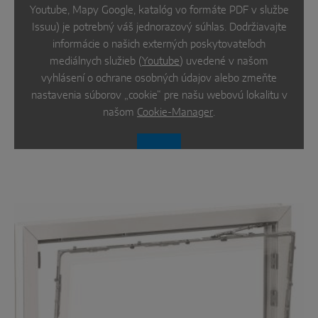
Youtube, Mapy Google, katalóg vo formáte PDF v službe
Issuu) je potrebný váš jednorazový súhlas. Dodržiavajte
informácie o našich externých poskytovateľoch
mediálnych služieb (
Youtube
) uvedené v našom
vyhlásení o ochrane osobných údajov alebo zmeňte
nastavenia súborov „cookie“ pre našu webovú lokalitu v
našom
Cookie-Manager
.