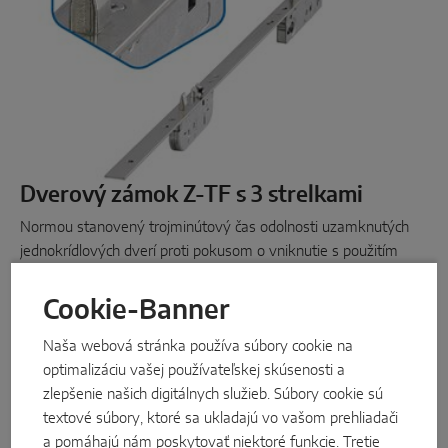
Dverový zámok Z-TF s 3 strelkami
Normou stanovený trojminútový čas odolnosti uzamknutých
jednokrídlových dverí proti pokusom o vniknutie s použitím
nástrojov, ako sú skrutkovače, kliešte a kliny, je v prípade
kľúčom ovládaného dverového zámku MACO PROTECT Z-TF
Cookie-Banner
s 3 multifunkčnými strelkami a oceľovými trnmi preukázaný na
Naša webová stránka používa súbory cookie na
základe skúšok. Model Z-TF zaručuje odolnosť proti vlámaniu
optimalizáciu vašej používateľskej skúsenosti a
podľa triedy odolnosti RC 2/RC 2 N.
zlepšenie našich digitálnych služieb. Súbory cookie sú
viac k PROTECT Z-TF ...
textové súbory, ktoré sa ukladajú vo vašom prehliadači
a pomáhajú nám poskytovať niektoré funkcie. Tretie