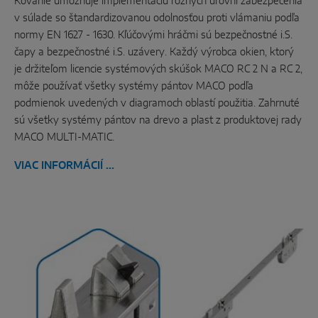
Kovanie umožňuje implementáciu rôznych úrovní zabezpečenia
v súlade so štandardizovanou odolnosťou proti vlámaniu podľa
normy EN 1627 - 1630. Kľúčovými hráčmi sú bezpečnostné i.S.
čapy a bezpečnostné i.S. uzávery. Každý výrobca okien, ktorý
je držiteľom licencie systémových skúšok MACO RC 2 N a RC 2,
môže používať všetky systémy pántov MACO podľa
podmienok uvedených v diagramoch oblastí použitia. Zahrnuté
sú všetky systémy pántov na drevo a plast z produktovej rady
MACO MULTI-MATIC.
VIAC INFORMÁCIÍ ...