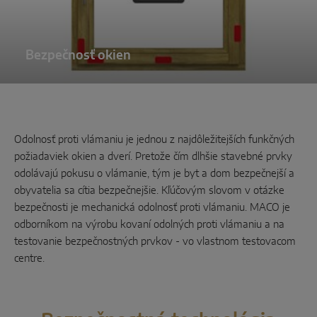
INTELIGENTNÉ SENZOROVÉ RIEŠENIA
Sense by MACO
Bezpečnosť okien
MACO Tronic
SERVISNÉ RIEŠENIA
Odolnosť proti vlámaniu je jednou z najdôležitejších funkčných
požiadaviek okien a dverí. Pretože čím dlhšie stavebné prvky
Digitálne služby
odolávajú pokusu o vlámanie, tým je byt a dom bezpečnejší a
Podpora v oblasti noriem
obyvatelia sa cítia bezpečnejšie. Kľúčovým slovom v otázke
bezpečnosti je mechanická odolnosť proti vlámaniu. MACO je
Produktový servis
odborníkom na výrobu kovaní odolných proti vlámaniu a na
testovanie bezpečnostných prvkov - vo vlastnom testovacom
centre.