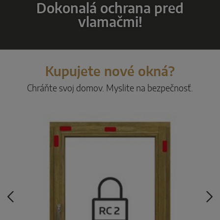
Dokonalá ochrana pred
Paralelne-posuvné
vlamačmi!
Systémové komponenty
DVEROVÉ RIEŠENIA
Kupujete nové okná?
Chráňte svoj domov. Myslite na bezpečnosť.
Instinct by MACO
MACO Protect M-TS
MACO Protect A-TS
Ovládané kľučkou
Ovládaný kľúčom
Systémové komponenty