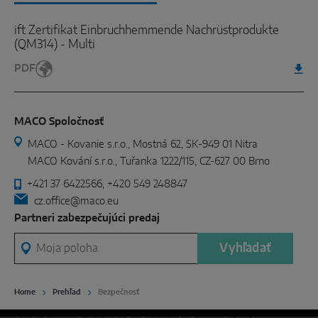
ift Zertifikat Einbruchhemmende Nachrüstprodukte
(QM314) - Multi
PDF
MACO Spoločnosť
MACO - Kovanie s.r.o., Mostná 62, SK-949 01 Nitra
MACO Kování s.r.o., Tuřanka 1222/115, CZ-627 00 Brno
+421 37 6422566, +420 549 248847
cz.office@maco.eu
Partneri zabezpečujúci predaj
Moja poloha
Vyhľadať
Home
Prehľad
Bezpečnosť