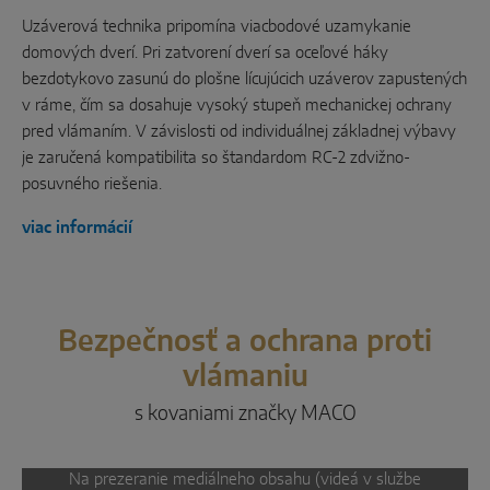
Uzáverová technika pripomína viacbodové uzamykanie
domových dverí. Pri zatvorení dverí sa oceľové háky
bezdotykovo zasunú do plošne lícujúcich uzáverov zapustených
v ráme, čím sa dosahuje vysoký stupeň mechanickej ochrany
pred vlámaním. V závislosti od individuálnej základnej výbavy
je zaručená kompatibilita so štandardom RC-2 zdvižno-
posuvného riešenia.
viac informácií
Bezpečnosť a ochrana proti
vlámaniu
s kovaniami značky MACO
Na prezeranie mediálneho obsahu (videá v službe