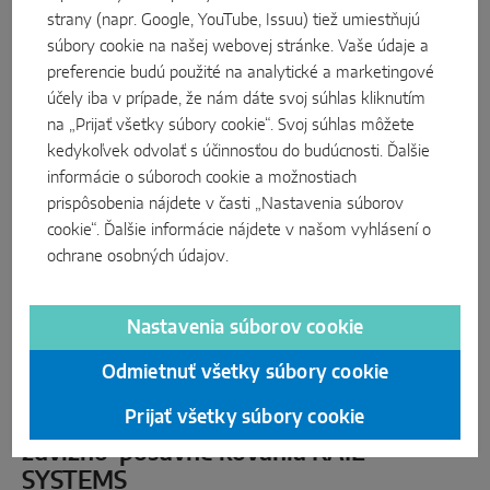
strany (napr. Google, YouTube, Issuu) tiež umiestňujú
súbory cookie na našej webovej stránke. Vaše údaje a
preferencie budú použité na analytické a marketingové
účely iba v prípade, že nám dáte svoj súhlas kliknutím
na „Prijať všetky súbory cookie“. Svoj súhlas môžete
kedykoľvek odvolať s účinnosťou do budúcnosti. Ďalšie
informácie o súboroch cookie a možnostiach
prispôsobenia nájdete v časti „Nastavenia súborov
cookie“. Ďalšie informácie nájdete v našom
vyhlásení o
ochrane osobných údajov
.
Nastavenia súborov cookie
Odmietnuť všetky súbory cookie
Prijať všetky súbory cookie
Prevodovka s oceľovými hákmi pre
zdvižno-posuvné kovania RAIL-
SYSTEMS