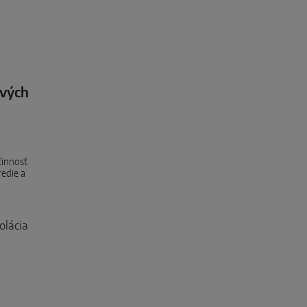
ových
činnosť
redie a
olácia