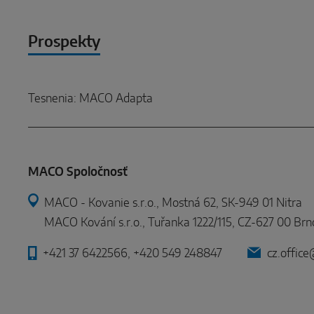
Prospekty
Tesnenia: MACO Adapta
MACO Spoločnosť
MACO - Kovanie s.r.o., Mostná 62, SK-949 01 Nitra
MACO Kování s.r.o., Tuřanka 1222/115, CZ-627 00 Brn
+421 37 6422566, +420 549 248847
cz.offic