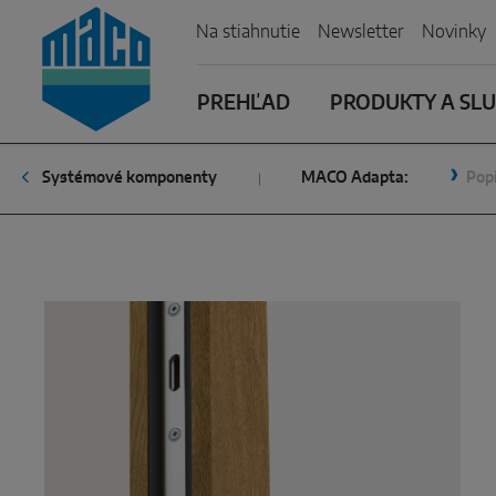
Zum Inhalt
Zum Inhaltsverzeichnis
Zur Hautpnavigation
Na stiahnutie
Newsletter
Novinky
PREHĽAD
PRODUKTY A SL
Systémové komponenty
MACO Adapta:
Pop