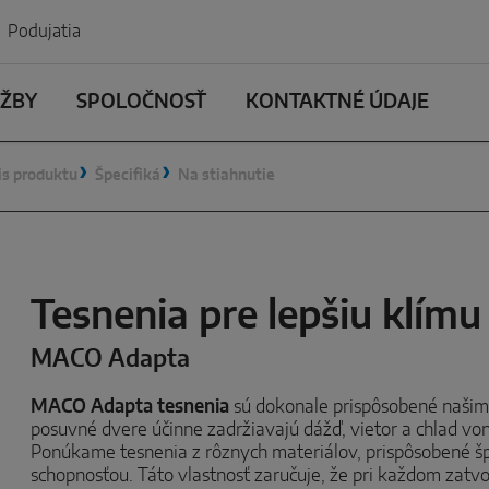
Podujatia
UŽBY
SPOLOČNOSŤ
KONTAKTNÉ ÚDAJE
is produktu
Špecifiká
Na stiahnutie
Tesnenia pre lepšiu klímu
MACO Adapta
MACO Adapta tesnenia
sú dokonale prispôsobené naši
posuvné dvere účinne zadržiavajú dážď, vietor a chlad vonku
Ponúkame tesnenia z rôznych materiálov, prispôsobené špe
schopnosťou. Táto vlastnosť zaručuje, že pri každom zatvo