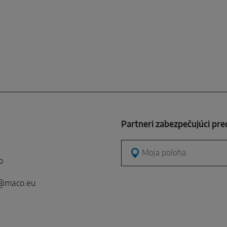
Partneri zabezpečujúci pre
Moja poloha
o
e@maco.eu