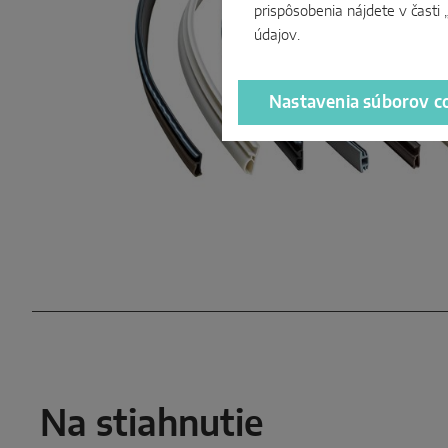
prispôsobenia nájdete v časti
údajov
.
Nastavenia súborov c
Na stiahnutie