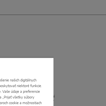
šenie našich digitálnych
oskytovať niektoré funkcie.
e. Vaše údaje a preferencie
dostupné s rôznymi technickými
a „Prijať všetky súbory
i špecifickým potrebám. Všetky
boroch cookie a možnostiach
ednu spoločnú vlastnosť – dlhú