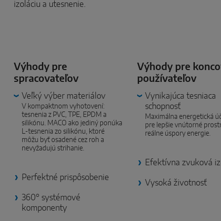
izoláciu a utesnenie.
Výhody pre
Výhody pre konc
spracovateľov
používateľov
Veľký výber materiálov
Vynikajúca tesniaca
schopnosť
V kompaktnom vyhotovení:
tesnenia z PVC, TPE, EPDM a
Maximálna energetická ú
silikónu. MACO ako jediný ponúka
pre lepšie vnútorné prost
L-tesnenia zo silikónu, ktoré
reálne úspory energie.
môžu byť osadené cez roh a
nevyžadujú strihanie.
Efektívna zvuková iz
Perfektné prispôsobenie
Vysoká životnosť
360° systémové
komponenty