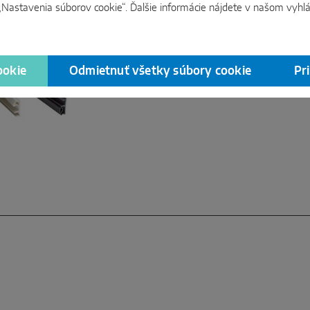
 „Nastavenia súborov cookie“. Ďalšie informácie nájdete v našom
vyhl
životnosť. Pri výbere správn
spoľahnúť na potrebné vlastn
ookie
Odmietnuť všetky súbory cookie
Pr