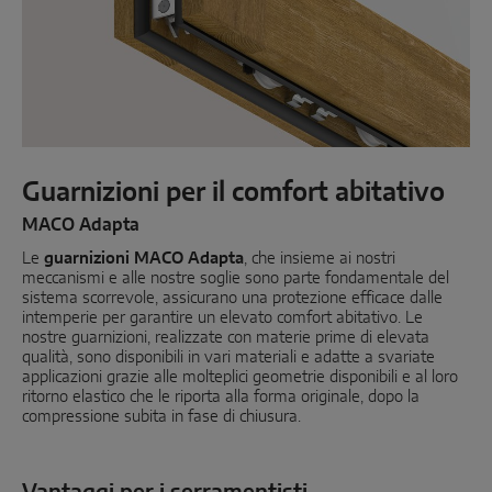
Scorrevole parallelo
Componenti di sistema
SOLUZIONI PER PORTE
Guarnizioni per il comfort abitativo
Instinct by MACO
MACO Adapta
Le
MACO Protect M-TS
guarnizioni MACO Adapta
, che insieme ai nostri
meccanismi e alle nostre soglie sono parte fondamentale del
sistema scorrevole, assicurano una protezione efficace dalle
MACO Protect A-TS
intemperie per garantire un elevato comfort abitativo. Le
nostre guarnizioni, realizzate con materie prime di elevata
Serratura comandata con maniglia
qualità, sono disponibili in vari materiali e adatte a svariate
applicazioni grazie alle molteplici geometrie disponibili e al loro
Serratura comandata a cilindro
ritorno elastico che le riporta alla forma originale, dopo la
compressione subita in fase di chiusura.
Componenti di sistema