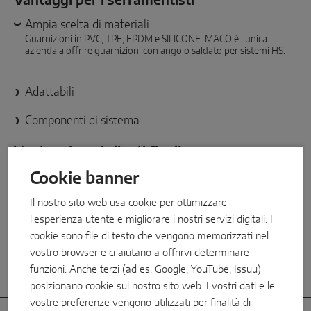
Vantaggi per i serramentisti
SOLUZIONI CON SENSORI SMART
Ampia scelta di materiali
Guarnizioni in PVC, TPE, EPDM e SILICONE. MACO è l'unica
Sense by MACO
azienda a offrire guarnizioni con angolo saldato per sistemi HS.
MACO Tronic
Adattabili
SOLUZIONI DI SERVIZO
Componenti di sistema
Vantaggi per i clienti finali
Servizi digitali
Cookie banner
Eccellente tenuta
Servizi normativi
Massima efficienza energetica, per un clima interno migliore e un
Il nostro sito web usa cookie per ottimizzare
risparmio reale.
Servizi di prodotto
l'esperienza utente e migliorare i nostri servizi digitali. I
cookie sono file di testo che vengono memorizzati nel
Isolamento acustico
vostro browser e ci aiutano a offrirvi determinare
funzioni. Anche terzi (ad es. Google, YouTube, Issuu)
Lunga durata
posizionano cookie sul nostro sito web. I vostri dati e le
vostre preferenze vengono utilizzati per finalità di