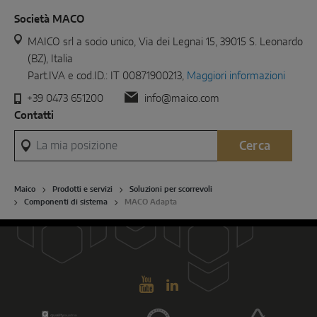
Società MACO
MAICO srl a socio unico, Via dei Legnai 15, 39015 S. Leonardo
(BZ), Italia
Part.IVA e cod.ID.: IT 00871900213,
Maggiori informazioni
+39 0473 651200
info@maico.com
Contatti
La mia posizione
Cerca
Maico
Prodotti e servizi
Soluzioni per scorrevoli
Componenti di sistema
MACO Adapta