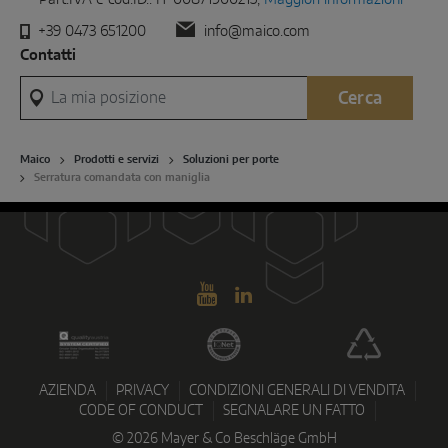
+39 0473 651200
info@maico.com
Contatti
La mia posizione
Cerca
Maico
Prodotti e servizi
Soluzioni per porte
Serratura comandata con maniglia
AZIENDA
PRIVACY
CONDIZIONI GENERALI DI VENDITA
CODE OF CONDUCT
SEGNALARE UN FATTO
© 2026 Mayer & Co Beschläge GmbH