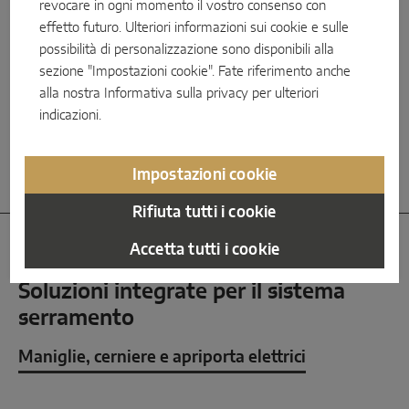
revocare in ogni momento il vostro consenso con
Specifica per il mercato francese: la
MACO
Protect S-AF
blocca automaticamente la porta
effetto futuro. Ulteriori informazioni sui cookie e sulle
durante la chiusura, senza dover azionare la
possibilità di personalizzazione sono disponibili alla
maniglia. In tal modo tutti gli elementi di chiusura
sezione "Impostazioni cookie". Fate riferimento anche
vengono estesi. La porta può essere aperta
dall’esterno e dall’interno tramite la maniglia
alla nostra
Informativa sulla privacy
per ulteriori
finché non viene bloccata con la chiave.
indicazioni.
Impostazioni cookie
Rifiuta tutti i cookie
Accetta tutti i cookie
Soluzioni integrate per il sistema
serramento
Maniglie, cerniere e apriporta elettrici