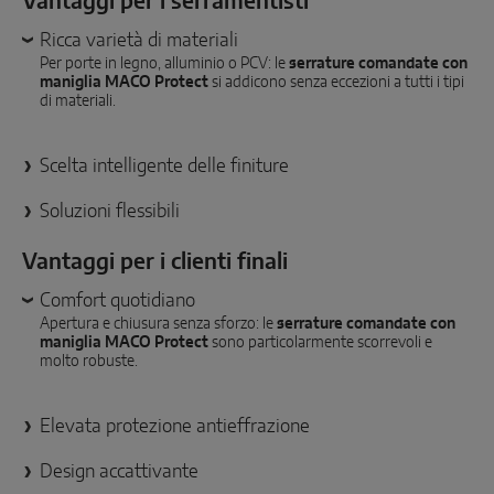
Vantaggi per i serramentisti
SOLUZIONI CON SENSORI SMART
Ricca varietà di materiali
Per porte in legno, alluminio o PCV: le
serrature comandate con
Sense by MACO
maniglia MACO Protect
si addicono senza eccezioni a tutti i tipi
di materiali.
MACO Tronic
Scelta intelligente delle finiture
SOLUZIONI DI SERVIZO
Soluzioni flessibili
Servizi digitali
Vantaggi per i clienti finali
Servizi normativi
Comfort quotidiano
Apertura e chiusura senza sforzo: le
serrature comandate con
Servizi di prodotto
maniglia MACO Protect
sono particolarmente scorrevoli e
molto robuste.
Elevata protezione antieffrazione
Design accattivante