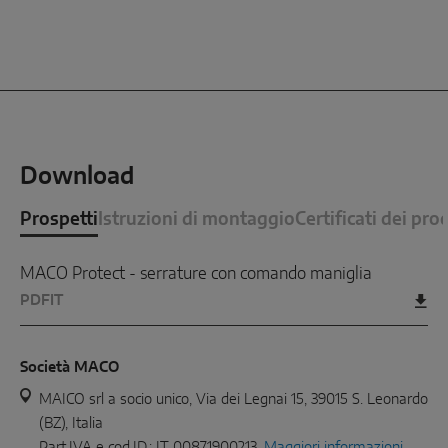
Download
Prospetti
Istruzioni di montaggio
Certificati dei pro
MACO Protect - serrature con comando maniglia
PDF
IT
Società MACO
MAICO srl a socio unico, Via dei Legnai 15, 39015 S. Leonardo
(BZ), Italia
Part.IVA e cod.ID.: IT 00871900213,
Maggiori informazioni