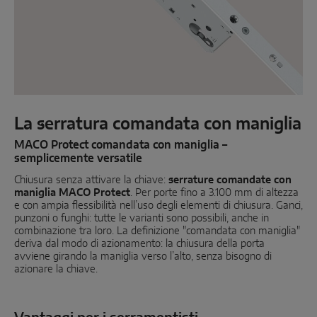
Scorrevole parallelo
Componenti di sistema
SOLUZIONI PER PORTE
La serratura comandata con maniglia
Instinct by MACO
MACO Protect comandata con maniglia –
semplicemente versatile
MACO Protect M-TS
Chiusura senza attivare la chiave:
serrature comandate con
maniglia MACO Protect
. Per porte fino a 3.100 mm di altezza
MACO Protect A-TS
e con ampia flessibilità nell’uso degli elementi di chiusura. Ganci,
punzoni o funghi: tutte le varianti sono possibili, anche in
Serratura comandata con maniglia
combinazione tra loro. La definizione "comandata con maniglia"
deriva dal modo di azionamento: la chiusura della porta
Serratura comandata a cilindro
avviene girando la maniglia verso l’alto, senza bisogno di
azionare la chiave.
Componenti di sistema