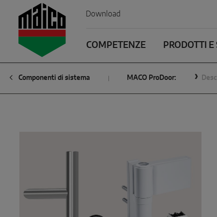
Zum Inhalt
Zum Inhaltsverzeichnis
Zur Hautpnavigation
Download
COMPETENZE
PRODOTTI E 
Componenti di sistema
MACO ProDoor:
Desc