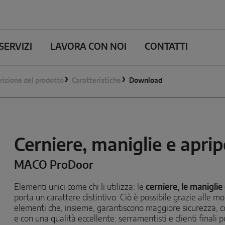
SERVIZI
LAVORA CON NOI
CONTATTI
rizione del prodotto
Caratteristiche
Download
Cerniere, maniglie e apripo
MACO ProDoor
Elementi unici come chi li utilizza: le
cerniere, le manigli
porta un carattere distintivo. Ciò è possibile grazie alle mo
elementi che, insieme, garantiscono maggiore sicurezza, c
e con una qualità eccellente: serramentisti e clienti finali 