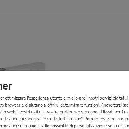
ner
r ottimizzare l'esperienza utente e migliorare i nostri servizi digitali. I
MACO ProDoor
 browser e ci aiutano a offrirvi determinare funzioni. Anche terzi (ad
ito web. I vostri dati e le vostre preferenze vengono utilizzati per final
Accoglienza personalizzata:
cettazione cliccando su "Accetta tutti i cookie". Potrete revocare in o
elettrici MACO ProDoor
off
In combinazione, offrono mag
formazioni sui cookie e sulle possibilità di personalizzazione sono dispo