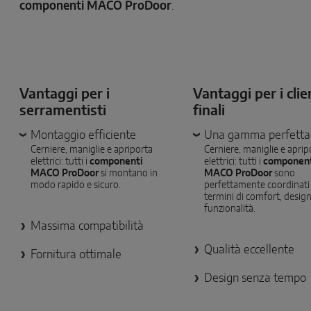
componenti MACO ProDoor
.
Vantaggi per i
Vantaggi per i clie
serramentisti
finali
Montaggio efficiente
Una gamma perfetta
Cerniere, maniglie e apriporta
Cerniere, maniglie e aprip
elettrici: tutti i
componenti
elettrici: tutti i
componen
MACO ProDoor
si montano in
MACO ProDoor
sono
modo rapido e sicuro.
perfettamente coordinati
termini di comfort, design
funzionalità.
Massima compatibilità
Qualità eccellente
Fornitura ottimale
Design senza tempo