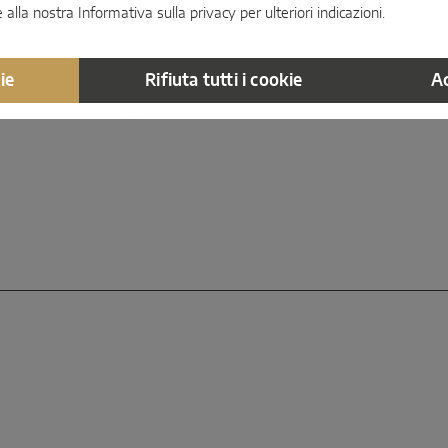
accattivante.
e alla nostra
Informativa sulla privacy
per ulteriori indicazioni.
ie
Rifiuta tutti i cookie
Ac