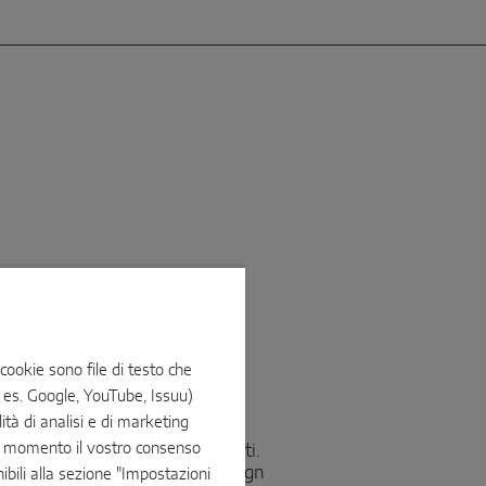
 cookie sono file di testo che
 es. Google, YouTube, Issuu)
ità di analisi e di marketing
cerniere, maniglie e apriporta
gni momento il vostro consenso
rono molteplici opzioni e varianti.
giore sicurezza, comfort e design
nibili alla sezione "Impostazioni