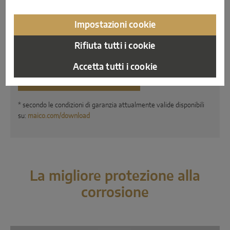
Facilità d'uso:
grazie al basso spessore dello strato e alla
nuova auto-lubrificazione, i raccordi sono anche molto più
Impostazioni cookie
scorrevoli di prima. L'aspetto di alta qualità dell'acciaio
inossidabile mette in gioco nuove possibilità di
Rifiuta tutti i cookie
differenziazione del design per i fabbricanti.
Accetta tutti i cookie
Maggiori informazioni
* secondo le condizioni di garanzia attualmente valide disponibili
su:
maico.com/download
La migliore protezione alla
corrosione