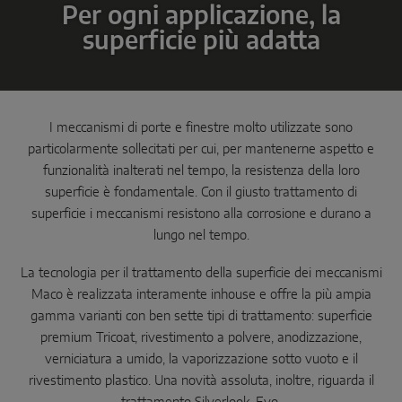
Per ogni applicazione, la
Scorrevole parallelo
superficie più adatta
Componenti di sistema
SOLUZIONI PER PORTE
I meccanismi di porte e finestre molto utilizzate sono
particolarmente sollecitati per cui, per mantenerne aspetto e
funzionalità inalterati nel tempo, la resistenza della loro
Instinct by MACO
superficie è fondamentale. Con il giusto trattamento di
MACO Protect M-TS
superficie i meccanismi resistono alla corrosione e durano a
lungo nel tempo.
MACO Protect A-TS
La tecnologia per il trattamento della superficie dei meccanismi
Serratura comandata con maniglia
Maco è realizzata interamente inhouse e offre la più ampia
gamma varianti con ben sette tipi di trattamento: superficie
Serratura comandata a cilindro
premium Tricoat, rivestimento a polvere, anodizzazione,
Componenti di sistema
verniciatura a umido, la vaporizzazione sotto vuoto e il
rivestimento plastico. Una novità assoluta, inoltre, riguarda il