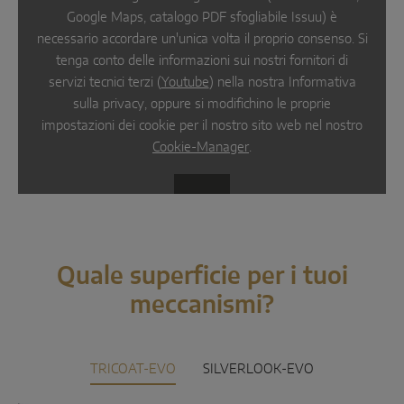
Google Maps, catalogo PDF sfogliabile Issuu) è
necessario accordare un'unica volta il proprio consenso. Si
tenga conto delle informazioni sui nostri fornitori di
servizi tecnici terzi (
Youtube
) nella nostra Informativa
sulla privacy, oppure si modifichino le proprie
impostazioni dei cookie per il nostro sito web nel nostro
Cookie-Manager
.
Quale superficie per i tuoi
meccanismi?
TRICOAT-EVO
SILVERLOOK-EVO