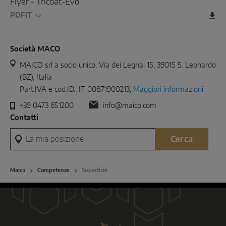
Flyer - Tricoat-Evo
PDF
Società MACO
MAICO srl a socio unico, Via dei Legnai 15, 39015 S. Leonardo
(BZ), Italia
Part.IVA e cod.ID.: IT 00871900213,
Maggiori informazioni
+39 0473 651200
info@maico.com
Contatti
La mia posizione
Cerca
Maico
Competenze
Superficie