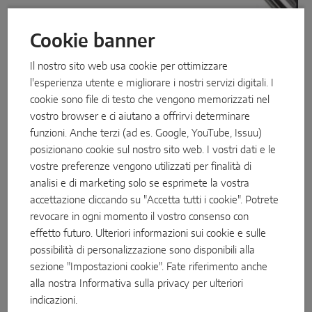
Cookie banner
Superficie premium
Il nostro sito web usa cookie per ottimizzare
Per impieghi estremi:
nonostante il suo aspetto elegante,
l'esperienza utente e migliorare i nostri servizi digitali. I
Tricoat-Evo è una vera e propria un vero concentrato di
cookie sono file di testo che vengono memorizzati nel
forza e resistenza. Quattro strati, compreso uno strato
vostro browser e ci aiutano a offrirvi determinare
duplex con 500 a 600 HV secondo la scala Vickers,
funzioni. Anche terzi (ad es. Google, YouTube, Issuu)
forniscono una grande protezione nei punti di attrito.
posizionano cookie sul nostro sito web. I vostri dati e le
Questo rende Tricoat-Evo tre volte più duro dell'acciaio e
vostre preferenze vengono utilizzati per finalità di
comporta una resistenza all'abrasione estremamente
analisi e di marketing solo se esprimete la vostra
elevata.
accettazione cliccando su "Accetta tutti i cookie". Potrete
revocare in ogni momento il vostro consenso con
Il sistema multistrato impedisce anche alla ruggine di
effetto futuro. Ulteriori informazioni sui cookie e sulle
corrodersi. Questo protegge particolarmente i raccordi in
possibilità di personalizzazione sono disponibili alla
aree di utilizzo difficili, ad esempio vicino alla costa, aree
sezione "Impostazioni cookie". Fate riferimento anche
contaminate da sostanze inquinanti o boschi acidi. MACO
alla nostra
Informativa sulla privacy
per ulteriori
lo conferma con una garanzia di superficie di 15 anni*.
indicazioni.