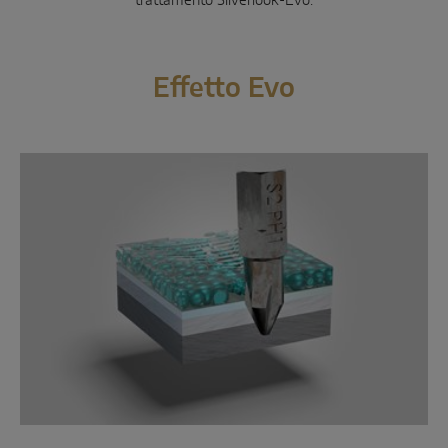
trattamento Silverlook-Evo.
SOLUZIONI CON SENSORI SMART
Sense by MACO
Effetto Evo
MACO Tronic
SOLUZIONI DI SERVIZO
Servizi digitali
Servizi normativi
Servizi di prodotto