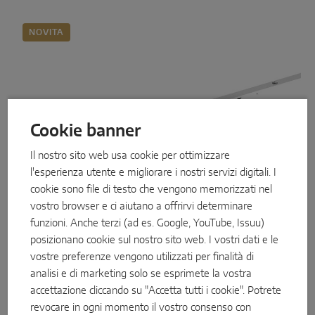
NOVITA
Cookie banner
Il nostro sito web usa cookie per ottimizzare
l'esperienza utente e migliorare i nostri servizi digitali. I
cookie sono file di testo che vengono memorizzati nel
vostro browser e ci aiutano a offrirvi determinare
funzioni. Anche terzi (ad es. Google, YouTube, Issuu)
posizionano cookie sul nostro sito web. I vostri dati e le
Motore ottimizzato
vostre preferenze vengono utilizzati per finalità di
Apertura completamente automatica:
un motore
analisi e di marketing solo se esprimete la vostra
opzionale, installabile in un secondo
accettazione cliccando su "Accetta tutti i cookie". Potrete
momento
, integra lo sblocco tradizionale con
revocare in ogni momento il vostro consenso con
chiave con una versione motorizzata. Il nuovo