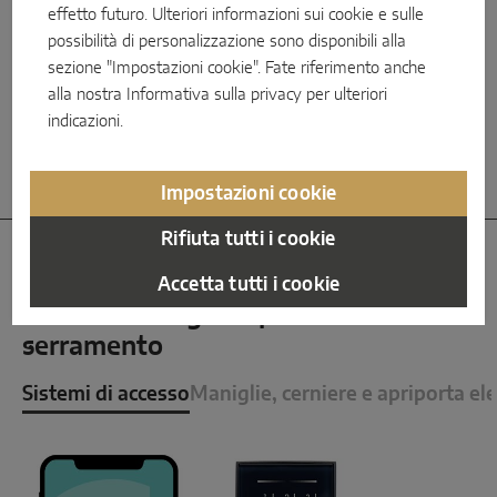
motore garantisce tempi di sblocco
effetto futuro. Ulteriori informazioni sui cookie e sulle
significativamente più rapidi, di un solo secondo,
possibilità di personalizzazione sono disponibili alla
e un’acustica migliorata, offrendo un accesso
sezione "Impostazioni cookie". Fate riferimento anche
sensibilmente più agevole. È possibile avere
anche una funzione giorno motorizzata.
alla nostra
Informativa sulla privacy
per ulteriori
indicazioni.
Impostazioni cookie
Rifiuta tutti i cookie
Accetta tutti i cookie
Soluzioni integrate per il sistema
serramento
Sistemi di accesso
Maniglie, cerniere e apriporta elet