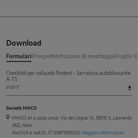
Download
Formulari
Prospetti
Istruzioni di montaggio
Foglio il
Checklist per collaudo Protect - Serratura autobloccante
A-TS
PDF
IT
Società MACO
MAICO srl a socio unico, Via dei Legnai 15, 39015 S. Leonardo
(BZ), Italia
Part.IVA e cod.ID.: IT 00871900213,
Maggiori informazioni