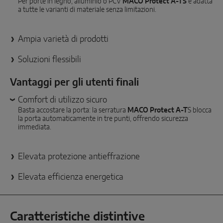
Per porte in legno, alluminio o PCV
MACO Protect A-TS
è adatta
SOLUZIONI CON SENSORI SMART
a tutte le varianti di materiale senza limitazioni.
Sense by MACO
Ampia varietà di prodotti
MACO Tronic
Soluzioni flessibili
Vantaggi per gli utenti finali
SOLUZIONI DI SERVIZO
Comfort di utilizzo sicuro
Basta accostare la porta: la serratura
MACO Protect A-T
S blocca
Servizi digitali
la porta automaticamente in tre punti, offrendo sicurezza
immediata.
Servizi normativi
Servizi di prodotto
Elevata protezione antieffrazione
Elevata efficienza energetica
Caratteristiche distintive