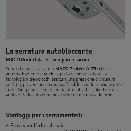
Scorrevole parallelo
Componenti di sistema
SOLUZIONI PER PORTE
La serratura autobloccante
Instinct by MACO
MACO Protect A-TS – semplice e sicura
Senza chiave: la serratura
MACO Protect M-TS
MACO Protect A-TS
si blocca
automaticamente quando la porta viene accostata. La
tecnologia a tre scrocchi assicura una pressione di chiusura
MACO Protect A-TS
perfetta, prevenendo in modo affidabile la deformazione della
porta. Ciò garantisce una tenuta ottimale, che isola da pioggia,
Serratura comandata con maniglia
vento e freddo, mantenendo calore ed energia all'interno.
Serratura comandata a cilindro
Vantaggi per i serramentisti
Componenti di sistema
Ricca varietà di materiali