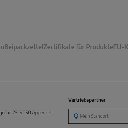
en
Beipackzettel
Zertifikate für Produkte
EU-K
Vertriebspartner
rube 29, 9050 Appenzell,
Mein Standort