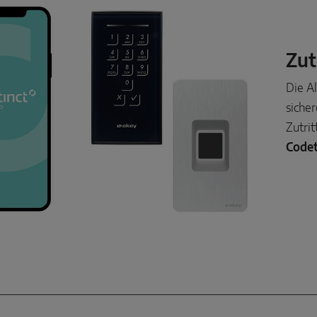
Zut
Die A
siche
Zutrit
Code