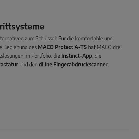
rittsysteme
lternativen zum Schlüssel: Für die komfortable und
re Bedienung des
MACO Protect A-TS
hat MACO drei
tslösungen im Portfolio: die
Instinct-App
, die
tastatur
und den
dLine Fingerabdruckscanner
.