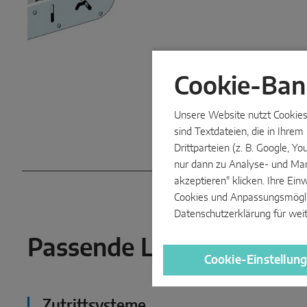
Cookie-Ban
Unsere Website nutzt Cookies 
sind Textdateien, die in Ihre
Drittparteien (z. B. Google, 
nur dann zu Analyse- und Mar
akzeptieren" klicken. Ihre Ein
Cookies und Anpassungsmöglich
Datenschutzerklärung
für wei
Passende Lösungen mit
Cookie-Einstellun
Zutrittsysteme