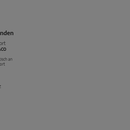
unden
ort
ACO
tisch an
fort
z