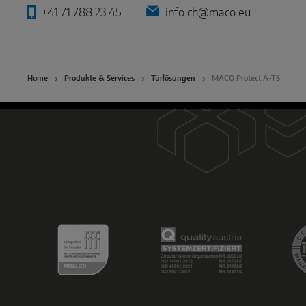
+41 71 788 23 45
info.ch@maco.eu
Home
Produkte & Services
Türlösungen
MACO Protect A-TS