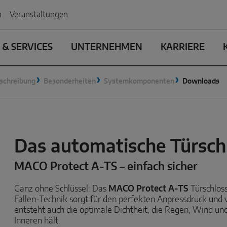
n
Veranstaltungen
& SERVICES
UNTERNEHMEN
KARRIERE
schreibung
Besonderheiten
Systemkomponenten
Downloads
Das automatische Türsch
MACO Protect A-TS – einfach sicher
Ganz ohne Schlüssel: Das
MACO Protect A-TS
Türschloss
Fallen-Technik sorgt für den perfekten Anpressdruck und ve
entsteht auch die optimale Dichtheit, die Regen, Wind un
Inneren hält.