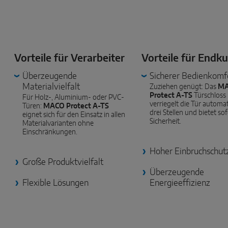
Vorteile für Verarbeiter
Vorteile für Endk
Überzeugende
Sicherer Bedienkomf
Materialvielfalt
Zuziehen genügt: Das
M
Protect A-TS
Türschloss
Für Holz-, Aluminium- oder PVC-
verriegelt die Tür automa
Türen:
MACO Protect A-TS
drei Stellen und bietet so
eignet sich für den Einsatz in allen
Sicherheit.
Materialvarianten ohne
Einschränkungen.
Hoher Einbruchschut
Große Produktvielfalt
Überzeugende
Flexible Lösungen
Energieeffizienz