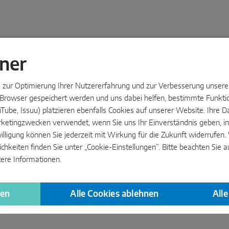
ner
zur Optimierung Ihrer Nutzererfahrung und zur Verbesserung unserer 
m Browser gespeichert werden und uns dabei helfen, bestimmte Funktio
YouTube, Issuu) platzieren ebenfalls Cookies auf unserer Website. Ihr
ketingzwecken verwendet, wenn Sie uns Ihr Einverständnis geben, in
willigung können Sie jederzeit mit Wirkung für die Zukunft widerrufen
keiten finden Sie unter „Cookie-Einstellungen“. Bitte beachten Sie a
tere Informationen.
 System
gen
Alle Cookies ablehnen
All