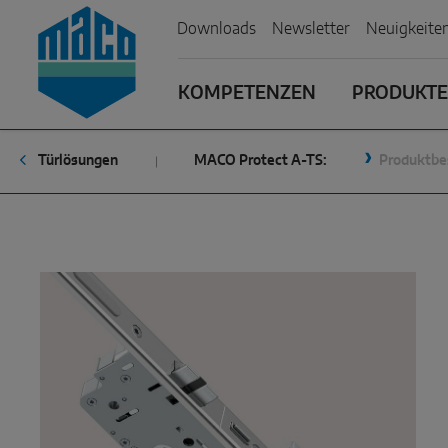
Zum Inhalt
Zum Inhaltsverzeichnis
Zur Hautpnavigation
Downloads
Newsletter
Neuigkeite
KOMPETENZEN
PRODUKTE 
Türlösungen
MACO Protect A-TS:
Produktbe