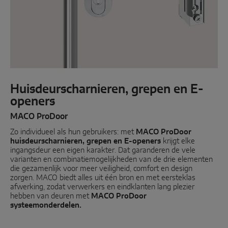
Schuifkiep
Parallell schuiven
Systeemcomponenten
Huisdeurscharnieren, grepen en E-
DEUROPLOSSINGEN
openers
MACO ProDoor
Instinct by MACO
Zo individueel als hun gebruikers: met
MACO ProDoor
MACO Protect M-TS
huisdeurscharnieren, grepen en E-openers
krijgt elke
ingangsdeur een eigen karakter. Dat garanderen de vele
varianten en combinatiemogelijkheden van de drie elementen
MACO Protect A-TS
die gezamenlijk voor meer veiligheid, comfort en design
zorgen. MACO biedt alles uit één bron en met eersteklas
Krukbediend
afwerking, zodat verwerkers en eindklanten lang plezier
hebben van deuren met
MACO ProDoor
Cilinderbediend
systeemonderdelen.
Systeemcomponenten