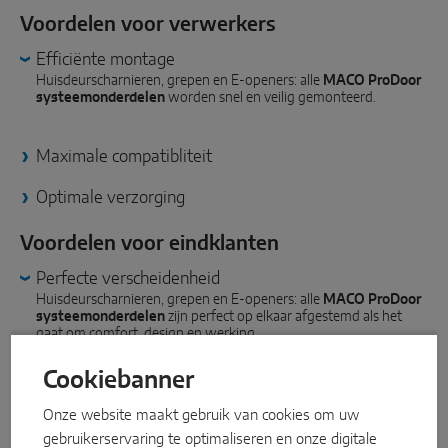
Voordelen voor verwerkers
INTELLIGENTE SENSOROPLOSSINGEN
Efficiënte montage
Huisdeurscharnieren, grepen en E-openers: alle
MACO ProDoor
systeemonderdelen
worden snel en veilig gemonteerd.
Sense by MACO
MACO Tronic
Maximale compatibliteit
Optimale verzorging
SERVICEOPLOSSINGEN
Voordelen voor eindklanten
Digitalservice
Perfecte verscheidenheid
Huisdeurscharnieren, grepen en E-openers: alle
MACO ProDoor
Normservice
systeemonderdelen
zijn perfect op elkaar afgestemd als het
gaat om comfort, design en werking.
Productservice
Cookiebanner
Superieure kwaliteit
Onze website maakt gebruik van cookies om uw
Tijdloos design
gebruikerservaring te optimaliseren en onze digitale