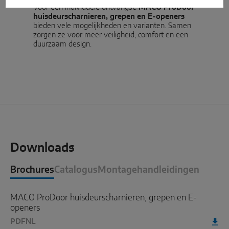
Voor een individuele ontvangst:
MACO ProDoor
huisdeurscharnieren, grepen en E-openers
bieden vele mogelijkheden en varianten. Samen
zorgen ze voor meer veiligheid, comfort en een
duurzaam design.
Downloads
Brochures
Catalogus
Montagehandleidingen
MACO ProDoor huisdeurscharnieren, grepen en E-
openers
PDF
NL