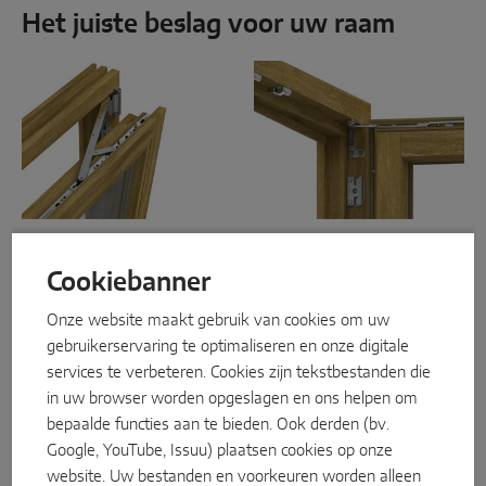
Het juiste beslag voor uw raam
INTELLIGENTE SENSOROPLOSSINGEN
Sense by MACO
MACO Tronic
SERVICEOPLOSSINGEN
MACO Multi Matic IQ
MACO Multi Power
Al jaren bewezen en altijd
Onzichtbaar en eersteklas:
Cookiebanner
Digitalservice
nieuw:
MACO Multi Matic
is
Met
MACO Multi Power
ons uitgebreide
bieden wij een eersteklas
Onze website maakt gebruik van cookies om uw
beslagplatform voor draai-
verdekte beslagoplossingen
Normservice
gebruikerservaring te optimaliseren en onze digitale
kiep-ramen, dat we
die precies werkt en niet
voortdurend uitbreiden en
services te verbeteren. Cookies zijn tekstbestanden die
zichtbaar is wanneer de
Productservice
bestaande elementen verder
ramen gesloten zijn. Het
in uw browser worden opgeslagen en ons helpen om
ontwikkelen. Daarbij zorgen
resultaat: strakke,
bepaalde functies aan te bieden. Ook derden (bv.
we ervoor dat alles bij elkaar
aantrekkelijke
past en elkaar goed aanvult.
Google, YouTube, Issuu) plaatsen cookies op onze
raamontwerpen die elke
Nieuwe designoplossingen
kamer verfraaien.
MACO
website. Uw bestanden en voorkeuren worden alleen