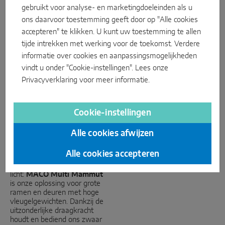
zijn nu herkenbaar aan de
Multi Power: de
gebruikt voor analyse- en marketingdoeleinden als u
afkorting IQ.
MACO Multi
designoplossing
Matic IQ: het totaal
ons daarvoor toestemming geeft door op "Alle cookies
systeem
accepteren" te klikken. U kunt uw toestemming te allen
Lees meer
tijde intrekken met werking voor de toekomst. Verdere
Lees meer
informatie over cookies en aanpassingsmogelijkheden
vindt u onder "Cookie-instellingen". Lees onze
Privacyverklaring
voor meer informatie.
Cookie-instellingen
Alle cookies afwijzen
MACO Multi Mammut
Alle cookies accepteren
Meer draagkracht en meer
licht:
MACO Multi Mammut
is onze oplossing voor grote
ramen en deuren met hoge
vleugelgewichten. Dankzij de
uitzonderlijke draagkracht
houdt en bediend ons zwaar