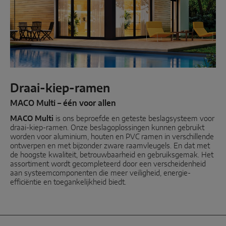
Schuifkiep
Parallell schuiven
Systeemcomponenten
Draai-kiep-ramen
DEUROPLOSSINGEN
MACO Multi – één voor allen
MACO Multi
Instinct by MACO
is ons beproefde en geteste beslagsysteem voor
draai-kiep-ramen. Onze beslagoplossingen kunnen gebruikt
worden voor aluminium, houten en PVC ramen in verschillende
MACO Protect M-TS
ontwerpen en met bijzonder zware raamvleugels. En dat met
de hoogste kwaliteit, betrouwbaarheid en gebruiksgemak. Het
MACO Protect A-TS
assortiment wordt gecompleteerd door een verscheidenheid
aan systeemcomponenten die meer veiligheid, energie-
Krukbediend
efficiëntie en toegankelijkheid biedt.
Cilinderbediend
Systeemcomponenten