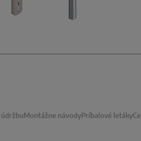
 údržbu
Montážne návody
Príbalové letáky
Ce