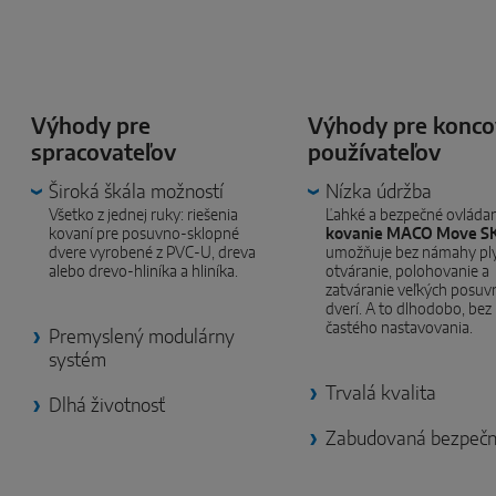
Výhody pre
Výhody pre konc
spracovateľov
používateľov
Široká škála možností
Nízka údržba
Všetko z jednej ruky: riešenia
Ľahké a bezpečné ovládan
kovaní pre posuvno-sklopné
kovanie MACO Move S
dvere vyrobené z PVC-U, dreva
umožňuje bez námahy pl
alebo drevo-hliníka a hliníka.
otváranie, polohovanie a
zatváranie veľkých posuv
dverí. A to dlhodobo, bez
častého nastavovania.
Premyslený modulárny
systém
Trvalá kvalita
Dlhá životnosť
Zabudovaná bezpečn