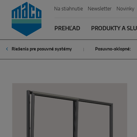
Zum Inhalt
Zum Inhaltsverzeichnis
Zur Hautpnavigation
Na stiahnutie
Newsletter
Novinky
PREHĽAD
PRODUKTY A SL
Riešenia pre posuvné systémy
Posuvno-sklopné: