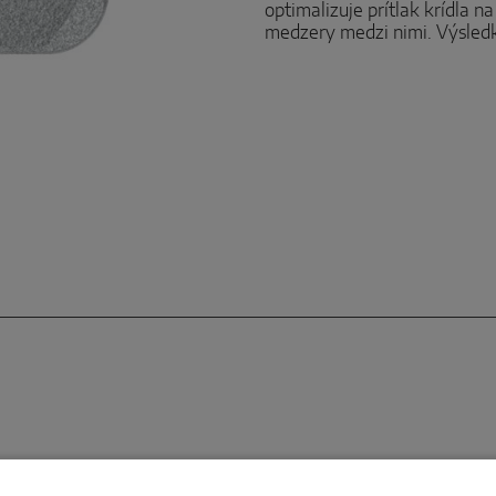
optimalizuje prítlak krídla 
medzery medzi nimi. Výsledko