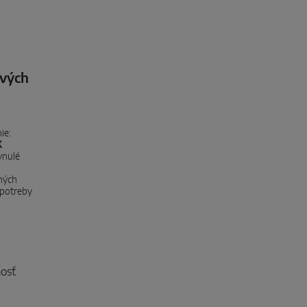
ových
ie:
K
ynulé
ných
 potreby
osť