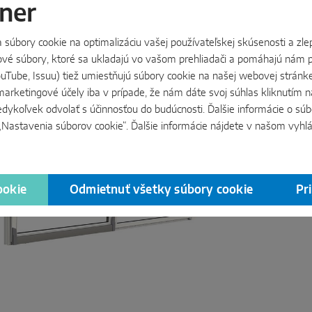
ner
úbory cookie na optimalizáciu vašej používateľskej skúsenosti a zlep
tové súbory, ktoré sa ukladajú vo vašom prehliadači a pomáhajú nám p
YouTube, Issuu) tiež umiestňujú súbory cookie na našej webovej stránk
MA
marketingové účely iba v prípade, že nám dáte svoj súhlas kliknutím n
edykoľvek odvolať s účinnosťou do budúcnosti. Ďalšie informácie o sú
Autom
 „Nastavenia súborov cookie“. Ďalšie informácie nájdete v našom
vyhl
ovlád
jediné
krídl
ookie
Odmietnuť všetky súbory cookie
Pr