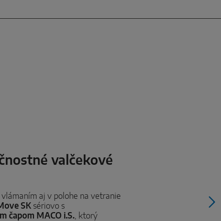
čnostné valčekové
vlámaním aj v polohe na vetranie
Move SK
sériovo s
m čapom MACO i.S.
, ktorý