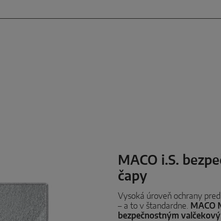
MACO i.S. bezpe
čapy
Vysoká úroveň ochrany pred 
– a to v štandardne.
MACO 
bezpečnostným valčekový