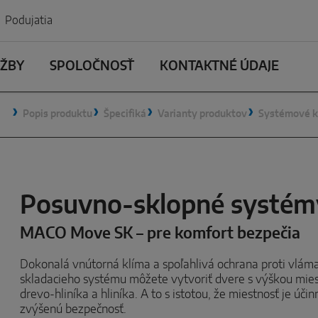
Podujatia
UŽBY
SPOLOČNOSŤ
KONTAKTNÉ ÚDAJE
Popis produktu
Špecifiká
Varianty produktov
Systémové 
Posuvno-sklopné systém
MACO Move SK – pre komfort bezpečia
Dokonalá vnútorná klíma a spoľahlivá ochrana proti vláma
skladacieho systému môžete vytvoriť dvere s výškou mies
drevo-hliníka a hliníka. A to s istotou, že miestnosť je ú
zvýšenú bezpečnosť.