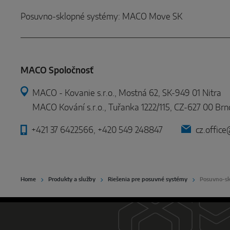
Posuvno-sklopné systémy: MACO Move SK
MACO Spoločnosť
MACO - Kovanie s.r.o., Mostná 62, SK-949 01 Nitra
MACO Kování s.r.o., Tuřanka 1222/115, CZ-627 00 Brn
+421 37 6422566, +420 549 248847
cz.offic
Home
Produkty a služby
Riešenia pre posuvné systémy
Posuvno-s