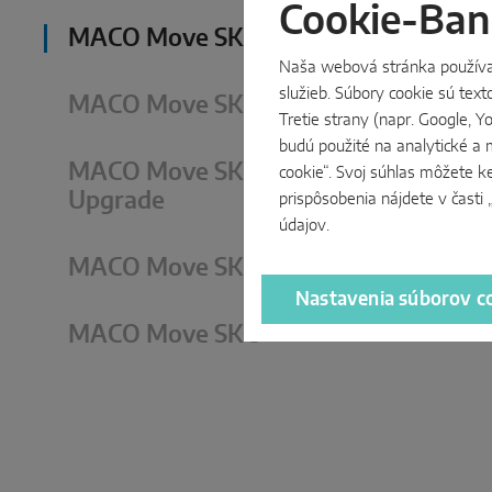
Cookie-Ban
MACO Move SK Z
Naša webová stránka používa s
služieb. Súbory cookie sú tex
MACO Move SK PAS
Tretie strany (napr. Google, 
budú použité na analytické a 
MACO Move SK
cookie“. Svoj súhlas môžete k
Upgrade
prispôsobenia nájdete v časti
údajov
.
MACO Move SK SE
Nastavenia súborov c
MACO Move SK S