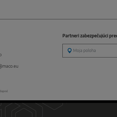
Partneri zabezpečujúci pre
Moja poloha
o
e@maco.eu
klopné