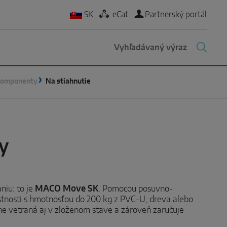
SK
eCat
Partnerský portál
komponenty
Na stiahnutie
y
niu: to je
MACO Move SK
. Pomocou posuvno-
tnosti s hmotnosťou do 200 kg z PVC-U, dreva alebo
činne vetraná aj v zloženom stave a zároveň zaručuje