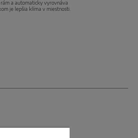
na rám a automaticky vyrovnáva
m je lepšia klíma v miestnosti.