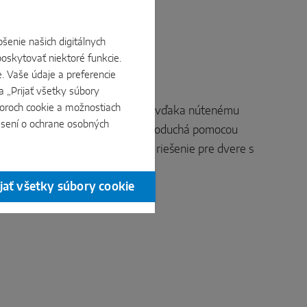
šenie našich digitálnych
oskytovať niektoré funkcie.
e. Vaše údaje a preferencie
CO Move SK Z
a „Prijať všetky súbory
boroch cookie a možnostiach
atické otváranie a zatváranie: vďaka nútenému
ásení o ochrane osobných
aniu je obsluha bezpečná a jednoduchá pomocou
ho ovládacieho prvku – ideálne riešenie pre dvere s
ami až do hmotnosti 200 kg.
ijať všetky súbory cookie