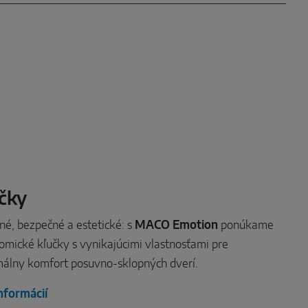
čky
né, bezpečné a estetické: s
MACO Emotion
ponúkame
omické kľučky s vynikajúcimi vlastnosťami pre
álny komfort posuvno-sklopných dverí.
informácií