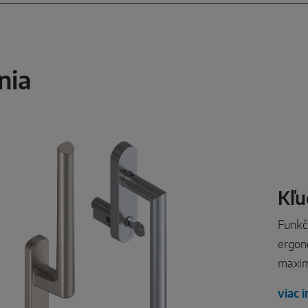
nia
Kľu
Funkč
ergon
maxim
viac 