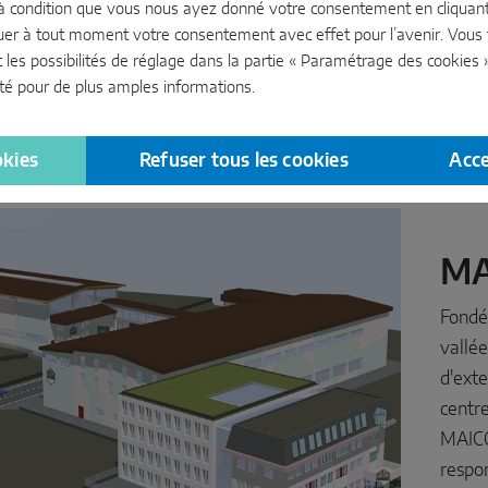
à condition que vous nous ayez donné votre consentement en cliquant 
uer à tout moment votre consentement avec effet pour l’avenir. Vous
t les possibilités de réglage dans la partie « Paramétrage des cookies 
té
pour de plus amples informations.
okies
Refuser tous les cookies
Acce
MA
Fondée
vallée
d'exte
centr
MAICO 
respon