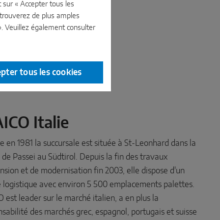
sur « Accepter tous les
 trouverez de plus amples
». Veuillez également consulter
pter tous les cookies
ICO Italie
 en 1981 la succursale est située à St-Leonhard dans la
 de Passei au Südtirol. Depuis la fin des travaux
nsion et de modernisation fin 2003, elle dispose d'un
e logistique avec environ 5 500 emplacements palettes.
est leader sur le marché italien, a en plus la
sabilité des marchés grec, espagnol, portugais et suisse