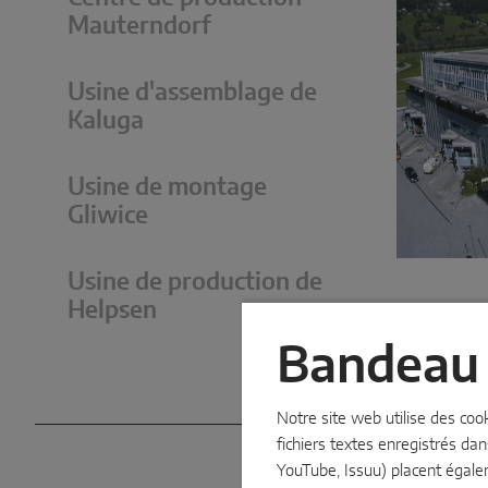
Mauterndorf
Usine d'assemblage de
Kaluga
Usine de montage
Gliwice
Usine de production de
Helpsen
Bandeau 
Notre site web utilise des coo
fichiers textes enregistrés dan
YouTube, Issuu) placent égale