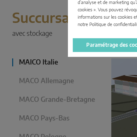
d’analyse et de marketing qu’
cookies ». Vous pouvez révoq
Succursales
informations sur les cookies e
notre
Politique de confidentiali
avec stockage
Paramétrage des co
MAICO Italie
MACO Allemagne
MACO Grande-Bretagne
MACO Pays-Bas