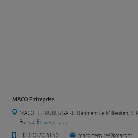
MACO Entreprise
MACO FERRURES SARL, Bâtiment Le Millenium, 9, R
France,
En savoir plus
+33 3 90 20 28 40
maco-ferrures@maco.fr