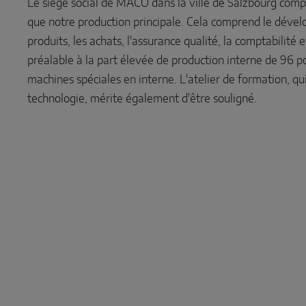
Le siège social de MACO dans la ville de Salzbourg compr
que notre production principale. Cela comprend le dével
produits, les achats, l'assurance qualité, la comptabilité 
préalable à la part élevée de production interne de 96 po
machines spéciales en interne. L'atelier de formation, qui
technologie, mérite également d'être souligné.