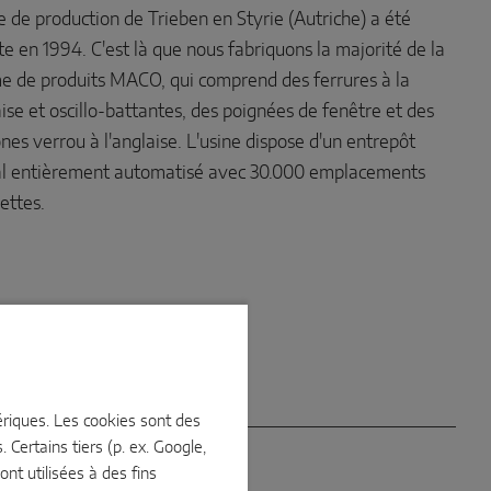
e de production de Trieben en Styrie (Autriche) a été
e en 1994. C'est là que nous fabriquons la majorité de la
 de produits MACO, qui comprend des ferrures à la
ise et oscillo-battantes, des poignées de fenêtre et des
es verrou à l'anglaise. L'usine dispose d'un entrepôt
al entièrement automatisé avec 30.000 emplacements
ettes.
mériques. Les cookies sont des
 Certains tiers (p. ex. Google,
nt utilisées à des fins