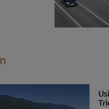
on
Us
Tr