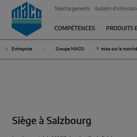
Zum Inhalt
Zum Inhaltsverzeichnis
Zur Hautpnavigation
Téléchargements
Bulletin d'informat
COMPÉTENCES
PRODUITS E
Entreprise
Groupe MACO:
mise sur le march
Siège à Salzbourg