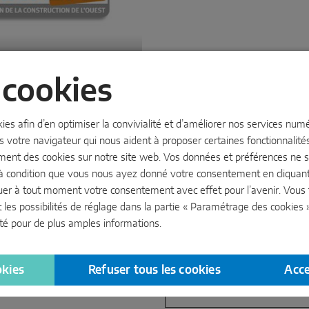
ibat
cookies
-24/10/2025
kies afin d’en optimiser la convivialité et d’améliorer nos services nu
es
Rennes
Frankreich
s votre navigateur qui nous aident à proposer certaines fonctionnalités.
jouissons de votre visite en
ment des cookies sur notre site web. Vos données et préférences ne so
à condition que vous nous ayez donné votre consentement en cliquant 
uer à tout moment votre consentement avec effet pour l’avenir. Vous
t les possibilités de réglage dans la partie « Paramétrage des cookies 
té
pour de plus amples informations.
partenaires commerciaux
okies
Refuser tous les cookies
Acce
ue Icare, 67960 Entzheim,
Ma localisation