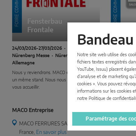
FOIRE COMMERCIALE
FOIRE COMMERCIALE
Fensterbau
Frontale
Art
Bandeau 
24/03/2026-27/03/2026
22/10/2025
Notre site web utilise des coo
Nürenberg Messe
Nürenberg
Messe Renn
fichiers textes enregistrés dan
Allemagne
Nous nous ré
YouTube, Issuu) placent égale
Nous y reviendrons. MACO et HAUTAU sur
2025!
d’analyse et de marketing qu’
un même stand. Nous nous réjouissons de
cookies ». Vous pouvez révoq
vous accueillir.
informations sur les cookies e
notre
Politique de confidentiali
MACO Entreprise
Paramétrage des co
MACO FERRURES SARL, Bâtiment Le Millenium, 9, R
France,
En savoir plus