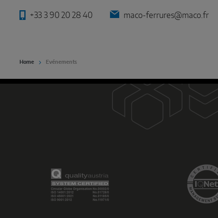
+33 3 90 20 28 40
maco-ferrures@maco.fr
Home
Evénements