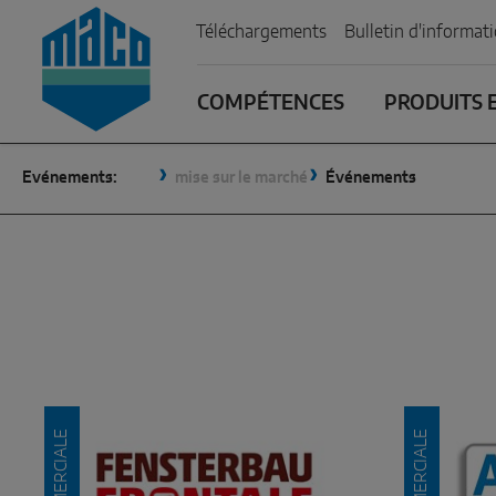
Zum Inhalt
Zum Inhaltsverzeichnis
Zur Hautpnavigation
Téléchargements
Bulletin d'informat
COMPÉTENCES
PRODUITS E
Evénements:
mise sur le marché
Événements