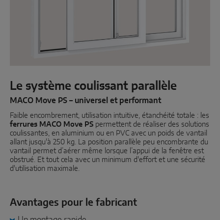
Coulissant parallèle
Composants système
PORTES
Le système coulissant parallèle
Instinct by MACO
MACO Move PS – universel et performant
Faible encombrement, utilisation intuitive, étanchéité totale : les
MACO Protect M-TS
ferrures MACO Move PS
permettent de réaliser des solutions
coulissantes, en aluminium ou en PVC avec un poids de vantail
MACO Protect A-TS
allant jusqu'à 250 kg. La position parallèle peu encombrante du
vantail permet d’aérer même lorsque l’appui de la fenêtre est
À relevage
obstrué. Et tout cela avec un minimum d'effort et une sécurité
d'utilisation maximale.
À cylindre
Composants système
Avantages pour le fabricant
Un montage rapide