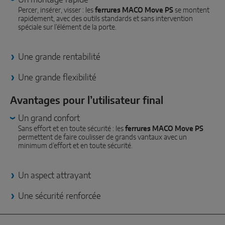
SOLUTIONS DE CAPTEURS INTELLIGENTS
Percer, insérer, visser : les
ferrures MACO Move PS
se montent
rapidement, avec des outils standards et sans intervention
spéciale sur l’élément de la porte.
Sense by MACO
MACO Tronic
Une grande rentabilité
Une grande flexibilité
SOLUTIONS DE SERVICE
Avantages pour l’utilisateur final
Service numérique
Un grand confort
Sans effort et en toute sécurité : les
ferrures MACO Move PS
Service de normalisation
permettent de faire coulisser de grands vantaux avec un
minimum d’effort et en toute sécurité.
Service produits
Un aspect attrayant
Une sécurité renforcée