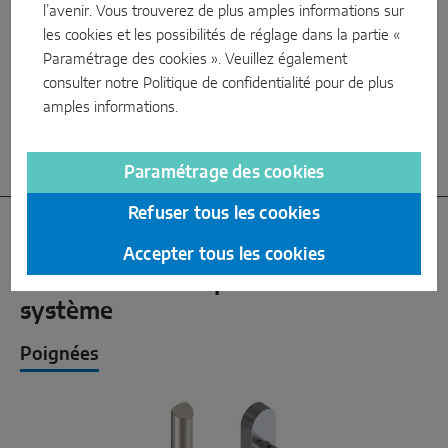
l'ouvrant de la fenêtre de l’intérieur vers
l’avenir. Vous trouverez de plus amples informations sur
l’extérieur. On obtient ainsi une forte pression de
les cookies et les possibilités de réglage dans la partie «
contact qui garantit une étanchéité totale : le
Paramétrage des cookies ». Veuillez également
vent, les intempéries et le bruit restent à
l’extérieur, la chaleur et l’énergie à l’intérieur.
consulter notre
Politique de confidentialité
pour de plus
amples informations.
Paramétrage des cookies
Refuser tous les cookies
Accepter tous les cookies
Des solutions adaptées avec
système
Poignées