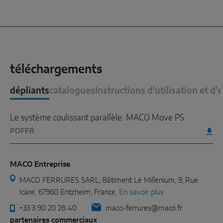
téléchargements
dépliants
catalogues
Instructions d'utilisation et d'
Le système coulissant parallèle: MACO Move PS
PDF
FR
MACO Entreprise
MACO FERRURES SARL, Bâtiment Le Millenium, 9, Rue
Icare, 67960 Entzheim, France,
En savoir plus
+33 3 90 20 28 40
maco-ferrures@maco.fr
partenaires commerciaux