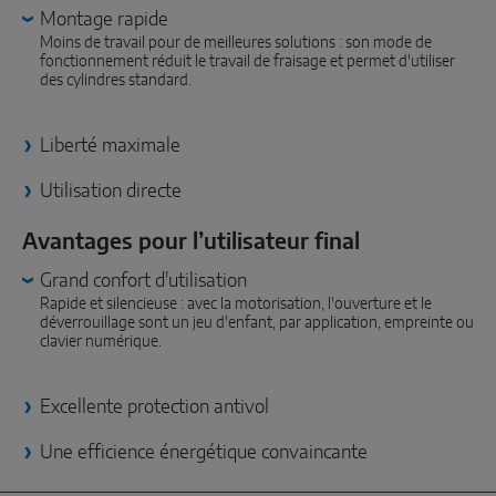
SOLUTIONS DE CAPTEURS INTELLIGENTS
Montage rapide
Moins de travail pour de meilleures solutions : son mode de
fonctionnement réduit le travail de fraisage et permet d'utiliser
Sense by MACO
des cylindres standard.
MACO Tronic
Liberté maximale
SOLUTIONS DE SERVICE
Utilisation directe
Avantages pour l’utilisateur final
Service numérique
Grand confort d'utilisation
Service de normalisation
Rapide et silencieuse : avec la motorisation, l'ouverture et le
déverrouillage sont un jeu d'enfant, par application, empreinte ou
Service produits
clavier numérique.
Excellente protection antivol
Une efficience énergétique convaincante