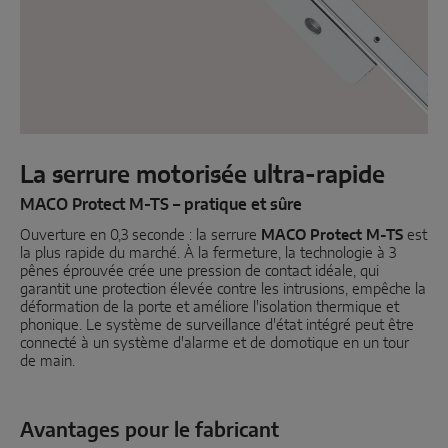
Coulissant parallèle
Composants système
PORTES
La serrure motorisée ultra-rapide
Instinct by MACO
MACO Protect M-TS – pratique et sûre
Ouverture en 0,3 seconde : la serrure
MACO Protect M-TS
MACO Protect M-TS
est
la plus rapide du marché. À la fermeture, la technologie à 3
pênes éprouvée crée une pression de contact idéale, qui
MACO Protect A-TS
garantit une protection élevée contre les intrusions, empêche la
déformation de la porte et améliore l'isolation thermique et
À relevage
phonique. Le système de surveillance d'état intégré peut être
connecté à un système d'alarme et de domotique en un tour
À cylindre
de main.
Composants système
Avantages pour le fabricant