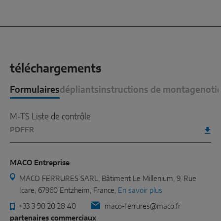
téléchargements
Formulaires
dépliants
instructions de montage
noti
M-TS Liste de contrôle
PDF
FR
MACO Entreprise
MACO FERRURES SARL, Bâtiment Le Millenium, 9, Rue
Icare, 67960 Entzheim, France,
En savoir plus
+33 3 90 20 28 40
maco-ferrures@maco.fr
partenaires commerciaux