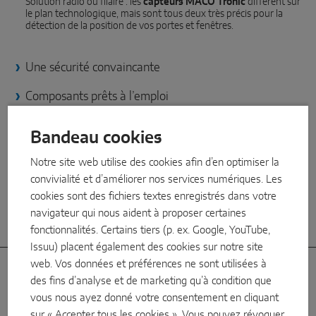
Solution radio ou filaire : les
capteurs MACO Tronic
diffèrent sur
SOLUTIONS DE CAPTEURS INTELLIGENTS
le plan technologique, mais sont tous deux très précis pour la
détection de la position de vos portes et fenêtres.
Sense by MACO
Une sécurité convaincante
MACO Tronic
Composants prêts à l’emploi
SOLUTIONS DE SERVICE
Avantages pour l’utilisateur final
Bandeau cookies
Une visibilité constante
Service numérique
Notre site web utilise des cookies afin d’en optimiser la
Information en temps réel : vous pouvez savoir exactement
convivialité et d’améliorer nos services numériques. Les
quelles fenêtres sont ouvertes ou fermées à tout moment
Service de normalisation
cookies sont des fichiers textes enregistrés dans votre
navigateur qui nous aident à proposer certaines
Service produits
Grande compatibilité
fonctionnalités. Certains tiers (p. ex. Google, YouTube,
Issuu) placent également des cookies sur notre site
web. Vos données et préférences ne sont utilisées à
Caractéristiques
des fins d’analyse et de marketing qu’à condition que
vous nous ayez donné votre consentement en cliquant
sur « Accepter tous les cookies ». Vous pouvez révoquer