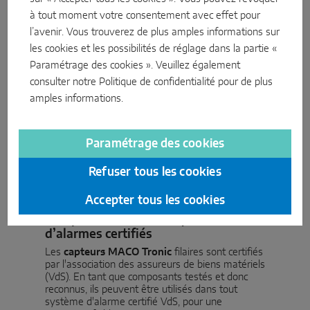
à tout moment votre consentement avec effet pour
l’avenir. Vous trouverez de plus amples informations sur
les cookies et les possibilités de réglage dans la partie «
Paramétrage des cookies ». Veuillez également
consulter notre
Politique de confidentialité
pour de plus
amples informations.
Paramétrage des cookies
Refuser tous les cookies
Accepter tous les cookies
Compatibles avec des systèmes
d’alarmes certifiés
Les
capteurs MACO Tronic
filaires sont certifiés
par l'association des assureurs de biens matériels
(VdS). En tant que composants testés et donc
reconnus, ils peuvent être utilisés dans tout
système d'alarme certifié VdS, pour une