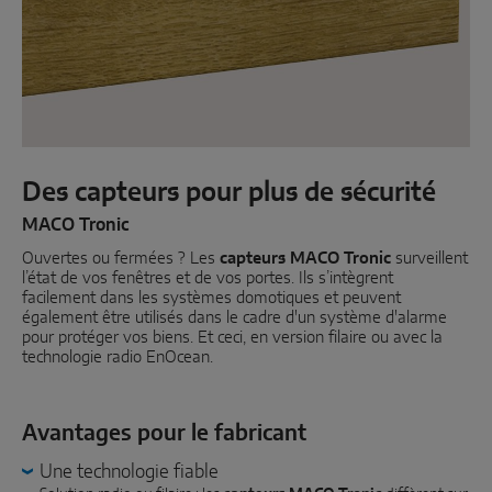
Coulissant parallèle
Composants système
PORTES
Des capteurs pour plus de sécurité
Instinct by MACO
MACO Tronic
Ouvertes ou fermées ? Les
MACO Protect M-TS
capteurs MACO Tronic
surveillent
l’état de vos fenêtres et de vos portes. Ils s’intègrent
facilement dans les systèmes domotiques et peuvent
MACO Protect A-TS
également être utilisés dans le cadre d'un système d'alarme
pour protéger vos biens. Et ceci, en version filaire ou avec la
À relevage
technologie radio EnOcean.
À cylindre
Avantages pour le fabricant
Composants système
Une technologie fiable