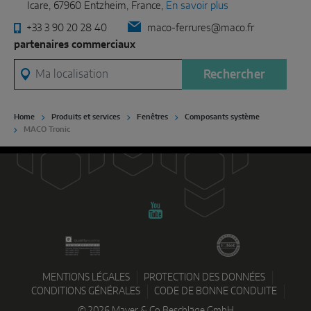
Icare, 67960 Entzheim, France,
En savoir plus
+33 3 90 20 28 40
maco-ferrures@maco.fr
partenaires commerciaux
Ma localisation
Rechercher
Home
Produits et services
Fenêtres
Composants système
MACO Tronic
MENTIONS LÉGALES
PROTECTION DES DONNÉES
CONDITIONS GÉNÉRALES
CODE DE BONNE CONDUITE