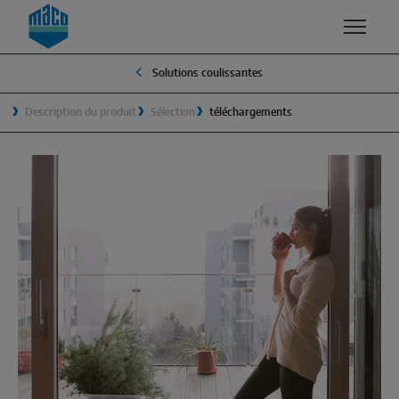
Zum Inhalt
Zum Inhaltsverzeichnis
Zur Hautpnavigation
Solutions coulissantes
COMPÉTENCES
PRODUITS ET SERVICES
ENTREPRISE
CONTACT
Description du produit
Sélection
téléchargements
QUALITÉ ET DURABILITÉ
GROUPE MACO
SAV
FENÊTRES
SÉCURITÉ
MANAGEMENT
Oscillo-battant
SURFACES
TRADITION
Ouverture vers l’extérieur
DÉVELOPPEMENT ET INNOVATION
LE DÉVELOPPEMENT DURABLE
Composants système
AÉRATION
POURQUOI MACO?
SOLUTIONS COULISSANTES
SMART HOME / LA MAISON INTELLIGENTE
Levant-coulissant
Coulissant-basculant