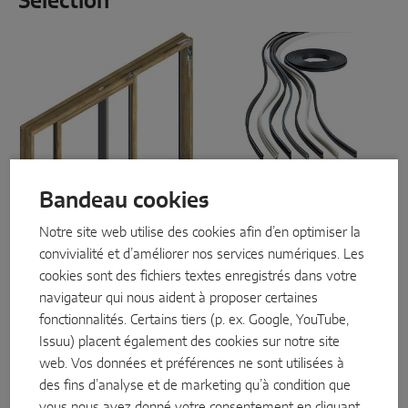
Sélection
SOLUTIONS DE CAPTEURS INTELLIGENTS
Sense by MACO
MACO Tronic
SOLUTIONS DE SERVICE
Moteurs Comfort
Joints d'étanchéité
Bandeau cookies
Drive
Service numérique
Pour une économie d'énergie,
une isolation acoustique et un
Portes levantes et
Notre site web utilise des cookies afin d’en optimiser la
Service de normalisation
bien-être amélioré en
coulissantes motorisées : les
convivialité et d’améliorer nos services numériques. Les
conséquence : les
joints
moteurs MACO HS Comfort
cookies sont des fichiers textes enregistrés dans votre
d’étanchéité MACO Adapta
Drive
déplacent sans effort,
Service produits
y contribuent en interaction
en toute sécurité et en silence
navigateur qui nous aident à proposer certaines
avec les ferrures et les seuils
des vantaux pesant jusqu'à
fonctionnalités. Certains tiers (p. ex. Google, YouTube,
de porte. Disponibles dans
440 kg.
Issuu) placent également des cookies sur notre site
différents matériaux et
modèles, pour une solution
web. Vos données et préférences ne sont utilisées à
en savoir plus
parfaitement adaptée.
des fins d’analyse et de marketing qu’à condition que
vous nous ayez donné votre consentement en cliquant