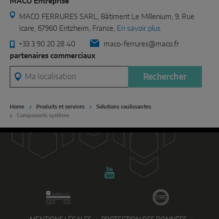
MACO Entreprise
MACO FERRURES SARL, Bâtiment Le Millenium, 9, Rue
Icare, 67960 Entzheim, France,
En savoir plus
+33 3 90 20 28 40
maco-ferrures@maco.fr
partenaires commerciaux
Ma localisation
Rechercher
Home
Produits et services
Solutions coulissantes
Composants système