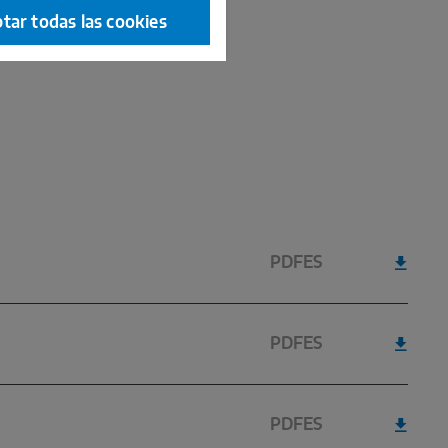
tar todas las cookies
PDF
ES
PDF
ES
PDF
ES