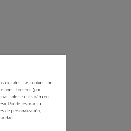
iseño:
ciones de
os digitales. Las cookies son
ias formas,
ciones. Terceros (por
de
ntanas de
ias solo se utilizarán con
iempre con
ies». Puede revocar su
 años.
es de personalización,
ivacidad
.