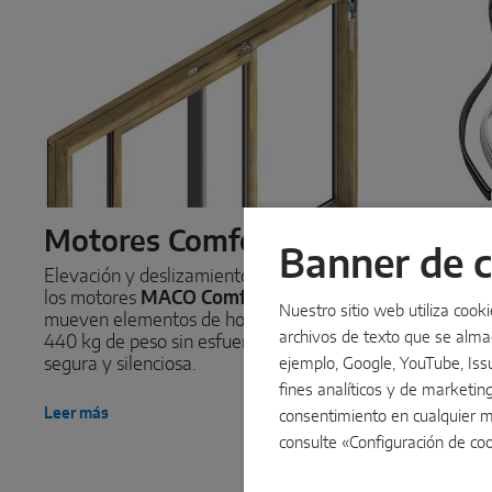
Motores Comfort Drive
Junta
Banner de 
Elevación y deslizamiento motorizados:
Para ahorrar
los motores
MACO Comfort Drive
aumentar el
Nuestro sitio web utiliza cook
mueven elementos de hoja de hasta
MACO Ada
archivos de texto que se alm
440 kg de peso sin esfuerzo, de forma
combinación
segura y silenciosa.
Disponibles
ejemplo, Google, YouTube, Issu
diseños, pa
fines analíticos y de marketin
personaliza
Leer más
consentimiento en cualquier m
consulte «Configuración de co
Leer más