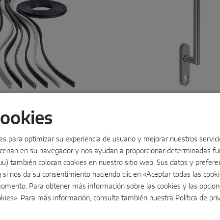
s de goma
Manillas
cookies
 energía, aislar el ruido y
Funcionalidad, seguridad y d
 bienestar: las juntas
MACO Emotion
ofrece solu
ies para optimizar su experiencia de usuario y mejorar nuestros servici
pta
contribuyen a ello en
manillas ergonómicas en var
acenan en su navegador y nos ayudan a proporcionar determinadas fun
 con herraje y umbrales.
colores, materiales y clases 
 en varios materiales y
seguridad. Utilizables en ve
u) también colocan cookies en nuestro sitio web. Sus datos y preferenc
ra una solución
madera, PVC y aluminio, y s
g si nos da su consentimiento haciendo clic en «Aceptar todas las cook
da.
una garantía funcional de 10
omento. Para obtener más información sobre las cookies y las opcion
okies». Para más información, consulte también nuestra
Política de pr
Leer más