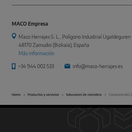
MACO Empresa
Maco Herrajes S. L., Polígono Industrial Ugaldeguren I
48170 Zamudio (Bizkaia), España
Más información
+34 944 002 533
info@maco-herrajes.es
Home
Productos y servicios
Soluciones de corredera
Componentes d