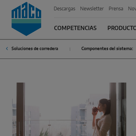
Zum Inhalt
Zum Inhaltsverzeichnis
Zur Hautpnavigation
Descargas
Newsletter
Prensa
Nov
COMPETENCIAS
PRODUCTOS
Soluciones de corredera
Componentes del sistema: