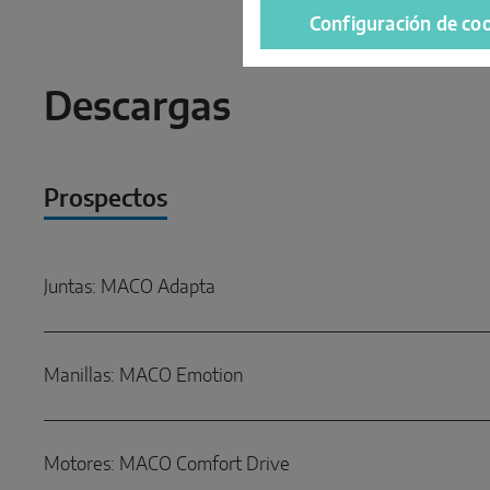
Configuración de co
Descargas
Prospectos
Juntas: MACO Adapta
Manillas: MACO Emotion
Motores: MACO Comfort Drive