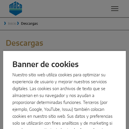
Zum Inhalt
Zum Inhaltsverzeichnis
Zur Hautpnavigation
Inicio
Descargas
COMPETENCIAS
PRODUCTOS Y SERVICIOS
EMPRESA
CALIDAD
GRUPO MACO
SOLUCIONES DE VENTANA
Descargas
SEGURIDAD
DIRECCIÓN
Oscilobatiente
Informaciones legales y regulaciones
Banner de cookies
ACABADOS SUPERFICIALES
TRADICIÓN
Apertura exterior
Nuestro sitio web utiliza cookies para optimizar su
Condiciones Generales de Contratación (CG)
INNOVACIÓN Y DESARROLLO
SOSTENIBILIDAD
Componentes del sistema
experiencia de usuario y mejorar nuestros servicios
PDF
ES
digitales. Las cookies son archivos de texto que se
VENTILACIÓN
¿POR QUÉ MACO?
almacenan en su navegador y nos ayudan a
SOLUCIONES DE CORREDERA
proporcionar determinadas funciones. Terceros (por
SMART HOME
EMBALAJE
MACO Empresa
ejemplo, Google, YouTube, Issuu) también colocan
Maco Herrajes S. L., Polígono Industrial Ugaldeguren I,
Corredera elevadora
cookies en nuestro sitio web. Sus datos y preferencias
Parcela 4-VI,
solo se utilizarán con fines analíticos y de marketing si
48170 Zamudio (Bizkaia), España
Osciloparalela