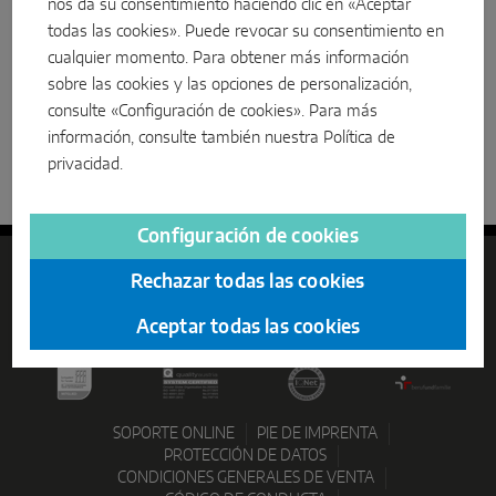
nos da su consentimiento haciendo clic en «Aceptar
Más información
todas las cookies». Puede revocar su consentimiento en
Deslizante de micro
+34 944 002 533
info@maco-herrajes.es
cualquier momento. Para obtener más información
Partner de venta
Componentes del sistema
sobre las cookies y las opciones de personalización,
consulte «Configuración de cookies». Para más
Mi ubicación
Buscar
información, consulte también nuestra
Política de
SOLUCIONES PARA PUERTAS
privacidad
.
Home
Condiciones generales de venta
Instinct by MACO
Configuración de cookies
MACO Protect M-TS
Rechazar todas las cookies
MACO Protect A-TS
Aceptar todas las cookies
Accionamiento por manilla
Accionamiento por cilindro
SOPORTE ONLINE
PIE DE IMPRENTA
Componentes del sistema
PROTECCIÓN DE DATOS
CONDICIONES GENERALES DE VENTA