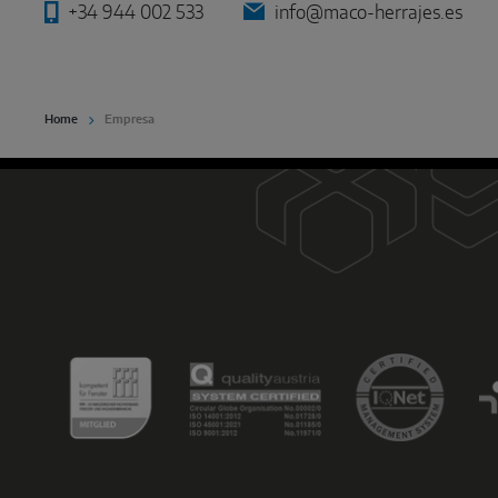
+34 944 002 533
info@maco-herrajes.es
Home
Empresa