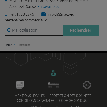
MAICO G.M.B.H., Filiale Suisse, Sandgrube 29, 9050
Appenzell, Suisse,
En savoir plus
+41 71 788 23 45
info.ch@maco.eu
partenaires commerciaux
Ma localisation
Rechercher
Home
Entreprise
MENTIONS LÉGALES
PROTECTION DES DONNÉES
CONDITIONS GÉNÉRALES
CODE OF CONDUCT