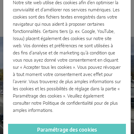
Notre site web utilise des cookies afin d’en optimiser la
Chaine-Logistique intégré à l'échelle de l'entreprise garantit à
Sense by MACO
convivialité et d’améliorer nos services numériques. Les
nos clients la livraison optimale.
cookies sont des fichiers textes enregistrés dans votre
MACO Tronic
navigateur qui nous aident à proposer certaines
fonctionnalités. Certains tiers (p. ex. Google, YouTube,
SOLUTIONS DE SERVICE
Issuu) placent également des cookies sur notre site
web. Vos données et préférences ne sont utilisées à
des fins d’analyse et de marketing qu’à condition que
Service numérique
vous nous ayez donné votre consentement en cliquant
sur « Accepter tous les cookies ». Vous pouvez révoquer
Service de normalisation
à tout moment votre consentement avec effet pour
Service produits
l’avenir. Vous trouverez de plus amples informations sur
les cookies et les possibilités de réglage dans la partie «
Paramétrage des cookies ». Veuillez également
consulter notre
Politique de confidentialité
pour de plus
amples informations.
Groupe MACO
Paramétrage des cookies