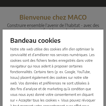
Coulissant parallèle
Bienvenue chez MACO
Composants système
Construire ensemble l’avenir de l’habitat - avec des
emplois qui font bouger les choses
PORTES
Bandeau cookies
MACO est l’un des leaders mondiaux du marché des
Instinct by MACO
Notre site web utilise des cookies afin d’en optimiser la
ferrures de portes et de fenêtres et un fournisseur de
convivialité et d’améliorer nos services numériques. Les
MACO Protect M-TS
systèmes et de solutions de sécurité innovants.
cookies sont des fichiers textes enregistrés dans votre
MACO Protect A-TS
Nous sommes reconnus dans le secteur comme un partenaire
navigateur qui nous aident à proposer certaines
commercial fiable et innovant. Le moteur de cette réussite est
fonctionnalités. Certains tiers (p. ex. Google, YouTube,
À relevage
dû à notre personnel ingénieux et orienté vers les solutions,
Issuu) placent également des cookies sur notre site
dont les performances exceptionnelles ont permis à l’entreprise
web. Vos données et préférences ne sont utilisées à
À cylindre
des fins d’analyse et de marketing qu’à condition que
de devenir l’un des leaders du marché européen.
vous nous ayez donné votre consentement en cliquant
SOLUTIONS DE CAPTEURS INTELLIGENTS
sur « Accepter tous les cookies ». Vous pouvez révoquer