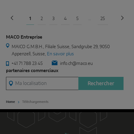
Page précédente
1
2
3
4
5
...
25
Page 
MACO Entreprise
MAICO G.M.B.H., Filiale Suisse, Sandgrube 29, 9050
Appenzell, Suisse,
En savoir plus
+41 71 788 23 45
info.ch@maco.eu
partenaires commerciaux
Ma localisation
Rechercher
Home
Téléchargements