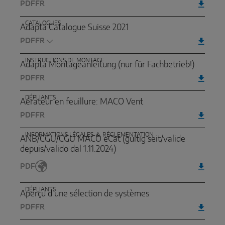
PDF
FR
CATALOGUES
Adapta Catalogue Suisse 2021
PDF
INSTRUCTIONS DE MONTAGE
Adapta Montageanleitung (nur für Fachbetrieb!)
PDF
FR
DÉPLIANTS
Aérateur en feuillure: MACO Vent
PDF
FR
INFORMATIONS LÉGALES ＆ RÉGLEMENTATION
ANB/CGU/CGU MACO eCat (gültig seit/valide
depuis/valido dal 1.11.2024)
PDF
DÉPLIANTS
Aperçu d’une sélection de systèmes
PDF
FR