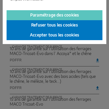
per persiane MACO-RUSTICO con trattamento
della superficie PREMIUM-PLUS
PDF
IT
Paramétrage des cookies
GARANTIES DE FONCTIONNEMENT
Refuser tous les cookies
10 ans de garantie de fonctionnement pour une
sélection de ferrures MACO
Accepter tous les cookies
PDF
FR
GARANTIE TRAITEMENT DE SURFACE
10 ans de garantie sur l’utilisation des ferrages
MACO-Tricoat-Evo dans l’ Accoya* et le chêne
PDF
FR
GARANTIE TRAITEMENT DE SURFACE
10 ans de garantie sur l’utilisation des ferrages
MACO-Tricoat-Evo avec des bois acides (tels que
le chêne, le mélèze, le teck...)
PDF
FR
GARANTIE TRAITEMENT DE SURFACE
15 ans de garantie sur l’utilisation des ferrages
MACO Tricoat-Evo