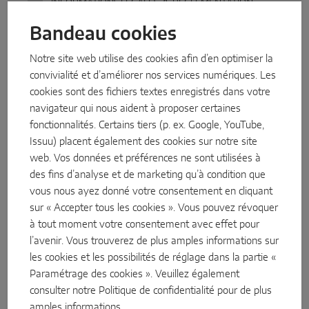
INFORMATIONS LÉGALES ＆ RÉGLEMENTATION
Bandeau cookies
DÉCLARATIONS
Notre site web utilise des cookies afin d’en optimiser la
DÉCLARATION DE CONFORMITÉ UE
convivialité et d’améliorer nos services numériques. Les
cookies sont des fichiers textes enregistrés dans votre
LOGICIELS
navigateur qui nous aident à proposer certaines
fonctionnalités. Certains tiers (p. ex. Google, YouTube,
Issuu) placent également des cookies sur notre site
INFORMATION SUR L'ÉVÉNEMENT
FAQ
web. Vos données et préférences ne sont utilisées à
des fins d’analyse et de marketing qu’à condition que
INSTRUCTIONS DE MONTAGE
INSTINCT by MACO – Systemmappe Deceuninck
vous nous ayez donné votre consentement en cliquant
Thermo Fibra 76 (nur für Fachbetrieb!)
sur « Accepter tous les cookies ». Vous pouvez révoquer
PDF
FR
à tout moment votre consentement avec effet pour
l’avenir. Vous trouverez de plus amples informations sur
DÉPLIANTS
Poignées MACO Emotion pour frappe et porte
les cookies et les possibilités de réglage dans la partie «
PDF
FR
Paramétrage des cookies ». Veuillez également
consulter notre
Politique de confidentialité
pour de plus
GARANTIE TRAITEMENT DE SURFACE
10 anni di garanzia sulle superfici dei meccanismi
amples informations.