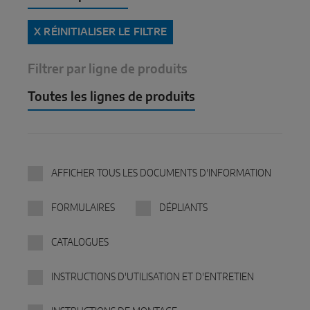
Coulissant parallèle
X RÉINITIALISER LE FILTRE
Composants système
Filtrer par ligne de produits
PORTES
Toutes les lignes de produits
Instinct by MACO
MACO Protect M-TS
AFFICHER TOUS LES DOCUMENTS D'INFORMATION
MACO Protect A-TS
FORMULAIRES
DÉPLIANTS
À relevage
CATALOGUES
À cylindre
INSTRUCTIONS D'UTILISATION ET D'ENTRETIEN
SOLUTIONS DE CAPTEURS INTELLIGENTS