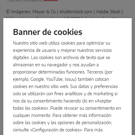
Deslizante de micro
© Imágenes: Mayer & Co | shutterstock.com | Adobe Stock |
bildagentur.panthermedia.net | RADON photography – Norman
Componentes del sistema
Rado | www.raumpixel.at | Bernhard R. Moser Photography |
Banner de cookies
Chris Perkles – Skyline Medien
SOLUCIONES PARA PUERTAS
Nuestro sitio web utiliza cookies para optimizar su
Contacto
experiencia de usuario y mejorar nuestros servicios
digitales. Las cookies son archivos de texto que se
Instinct by MACO
Tel.: +43 662 6196-0
almacenan en su navegador y nos ayudan a
E-Mail:
maco@maco.eu
MACO Protect M-TS
proporcionar determinadas funciones. Terceros (por
ejemplo, Google, YouTube, Issuu) también colocan
Damos gran importancia a la igualdad de género. Debido a la
MACO Protect A-TS
cookies en nuestro sitio web. Sus datos y preferencias
facilidad de lectura sólo se selecciona una forma de género
solo se utilizarán con fines analíticos y de marketing si
según sea necesario. Esto implica que no hay discriminación del
Accionamiento por manilla
nos da su consentimiento haciendo clic en «Aceptar
sexo opuesto.
Accionamiento por cilindro
todas las cookies». Puede revocar su consentimiento en
Nos gustaría señalar que no tenemos influencia alguna sobre el
cualquier momento. Para obtener más información
Componentes del sistema
contenido y el diseño de los anuncios de Internet enlazados a
sobre las cookies y las opciones de personalización,
través de hipervínculos. Por lo tanto, no aceptamos ninguna
consulte «Configuración de cookies». Para más