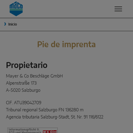
Zum Inhalt
Zum Inhaltsverzeichnis
Zur Hautpnavigation
Inicio
COMPETENCIAS
PRODUCTOS Y SERVICIOS
EMPRESA
CALIDAD
GRUPO MACO
SOLUCIONES DE VENTANA
Pie de imprenta
SEGURIDAD
DIRECCIÓN
Oscilobatiente
Propietario
ACABADOS SUPERFICIALES
TRADICIÓN
Apertura exterior
Mayer & Co Beschläge GmbH
INNOVACIÓN Y DESARROLLO
SOSTENIBILIDAD
Alpenstraße 173
Componentes del sistema
A-5020 Salzburgo
VENTILACIÓN
¿POR QUÉ MACO?
SOLUCIONES DE CORREDERA
CIF. ATU39042709
SMART HOME
EMBALAJE
Tribunal regional Salzburgo FN 136280 m
Agencia tributaria Salzburg-Stadt, St. Nr. 91 116/6122
Corredera elevadora
Osciloparalela