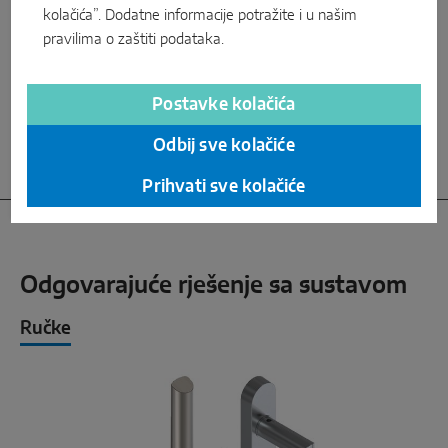
pokrivne kapice. Prihvatnici su prikladni za sve
kolačića”. Dodatne informacije potražite i u našim
uobičajene PVC profile. To omogućuje fleksibilnu i
pravilima o zaštiti podataka
.
učinkovitu proizvodnju. Tako opremljeni prozori
mogu postići protuprovalnu zaštitu do razine RC
2.
Postavke kolačića
Odbij sve kolačiće
Prihvati sve kolačiće
Odgovarajuće rješenje sa sustavom
Ručke