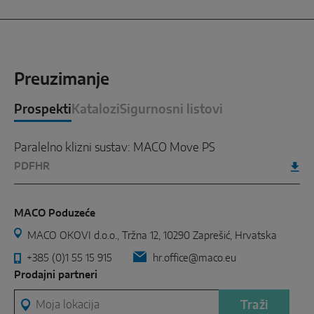
Preuzimanje
Prospekti
Katalozi
Sigurnosni listovi
Paralelno klizni sustav: MACO Move PS
PDF
HR
MACO Poduzeće
MACO OKOVI d.o.o., Tržna 12, 10290 Zaprešić, Hrvatska
+385 (0)1 55 15 915
hr.office@maco.eu
Prodajni partneri
Moja lokacija
Traži