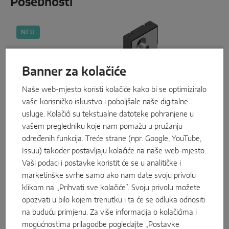
Posebnosti
NEU
Banner za kolačiće
Naše web-mjesto koristi kolačiće kako bi se optimiziralo
vaše korisničko iskustvo i poboljšale naše digitalne
usluge. Kolačići su tekstualne datoteke pohranjene u
vašem pregledniku koje nam pomažu u pružanju
određenih funkcija. Treće strane (npr. Google, YouTube,
Issuu) također postavljaju kolačiće na naše web-mjesto.
Vaši podaci i postavke koristit će se u analitičke i
marketinške svrhe samo ako nam date svoju privolu
klikom na „Prihvati sve kolačiće”. Svoju privolu možete
Hibridni prihvatnici
opozvati u bilo kojem trenutku i ta će se odluka odnositi
Atraktivno je i sigurno:
novi hibridni prihvatnici
na buduću primjenu. Za više informacija o kolačićima i
odlikuju se suvremenim dizajnom ravnih linija –
uz dodatak pribora kao što su odgovarajuće
mogućnostima prilagodbe pogledajte „Postavke