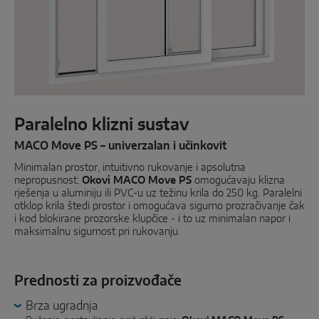
Paralelno-klizni
Komponente sustava
RJEŠENJA ZA VRATA
Paralelno klizni sustav
Instinct by MACO
MACO Move PS – univerzalan i učinkovit
Minimalan prostor, intuitivno rukovanje i apsolutna
MACO Protect M-TS
nepropusnost:
Okovi MACO Move PS
omogućavaju klizna
rješenja u aluminiju ili PVC-u uz težinu krila do 250 kg. Paralelni
MACO Protect A-TS
otklop krila štedi prostor i omogućava sigurno prozračivanje čak
i kod blokirane prozorske klupčice - i to uz minimalan napor i
S pogonom putem kvake
maksimalnu sigurnost pri rukovanju.
S cilindrom
Prednosti za proizvođače
Komponente sustava
Brza ugradnja