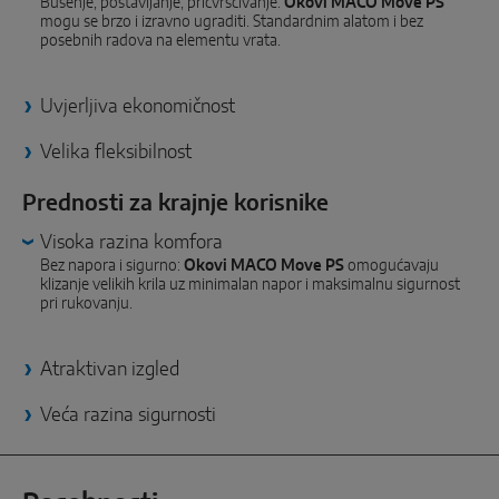
Bušenje, postavljanje, pričvršćivanje:
Okovi MACO Move PS
PAMETNA RJEŠENJA ZA SENZORE
mogu se brzo i izravno ugraditi. Standardnim alatom i bez
posebnih radova na elementu vrata.
Sense by MACO
Uvjerljiva ekonomičnost
MACO Tronic
Velika fleksibilnost
SERVISNA RJEŠENJA
Prednosti za krajnje korisnike
Visoka razina komfora
Digitalni servis
Bez napora i sigurno:
Okovi MACO Move PS
omogućavaju
klizanje velikih krila uz minimalan napor i maksimalnu sigurnost
Normiranje
pri rukovanju.
Atraktivan izgled
Veća razina sigurnosti