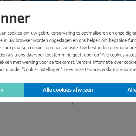
anner
n cookies om uw gebruikerservaring te optimaliseren en onze digital
die in uw browser worden opgeslagen en ons helpen om bepaalde func
 Issuu) plaatsen cookies op onze website. Uw bestanden en voorkeure
en als u ons daarvoor toestemming geeft door op "Alle cookies accep
trekken met werking voor de toekomst. Verdere informatie over cooki
t u onder "Cookie-instellingen". Lees onze
Privacyverklaring
voor mee
Zoek dealer
en
Alle cookies afwijzen
All
arde, België
Mijn plaats