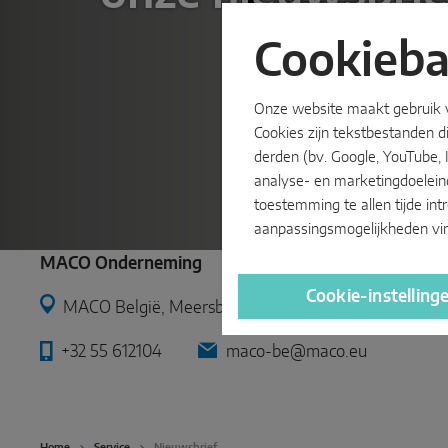
Cookieb
Onze website maakt gebruik va
Cookies zijn tekstbestanden 
derden (bv. Google, YouTube,
analyse- en marketingdoeleind
toestemming te allen tijde in
aanpassingsmogelijkheden vind
MACO Onderneming
Cookie-instelling
MACO België, Meersbloem-Melden 46, 9700 Oudena
+32 55 612104
maco-be@maco.eu
Home
Service
Nieuwsbrief