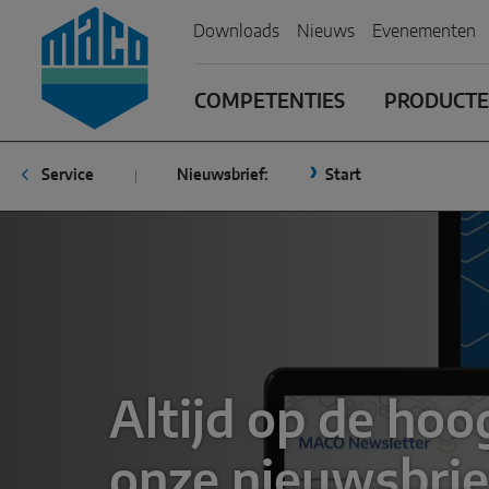
Zum Inhalt
Zum Inhaltsverzeichnis
Zur Hautpnavigation
Downloads
Nieuws
Evenementen
COMPETENTIES
PRODUCTE
Service
Nieuwsbrief:
Start
Altijd op de hoo
onze nieuwsbrie