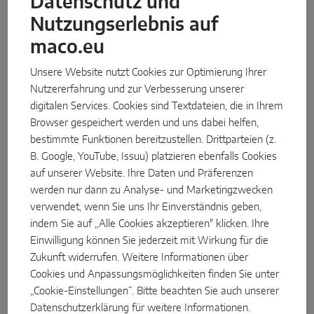
Datenschutz und
Nutzungserlebnis auf
Parallel-Schiebe
Neuer eCat ersetzt den TOM
maco.eu
Systemkomponenten
Digitale Infos jederzeit verfügbar
Unsere Website nutzt Cookies zur Optimierung Ihrer
Der neue eCat ersetzt den bisherigen TOM und bildet als
Nutzererfahrung und zur Verbesserung unserer
TÜRLÖSUNGEN
cloudbasierter Onlinekatalog das digitale Nachschlagewerk für
digitalen Services. Cookies sind Textdateien, die in Ihrem
die gesamte MACO Produktpalette. Die Light-Version stellt frei
Browser gespeichert werden und uns dabei helfen,
zugänglich alle Grundinformationen bereit – jederzeit und
Instinct by MACO
bestimmte Funktionen bereitzustellen. Drittparteien (z.
überall abrufbar, mobil optimiert und einfach zu bedienen. Für
B. Google, YouTube, Issuu) platzieren ebenfalls Cookies
weiterführende Anforderungen steht die Pro-Version zur
MACO Protect M-TS
auf unserer Website. Ihre Daten und Präferenzen
Verfügung: Sie bietet zusätzliche Inhalte wie technische
werden nur dann zu Analyse- und Marketingzwecken
MACO Protect A-TS
Zeichnungen, Anwendungsinformationen, 6-Seiten-Ansichten,
verwendet, wenn Sie uns Ihr Einverständnis geben,
Bohr- und Fräsbilder sowie Verarbeitungshinweise. Nach
Griffbetätigt
indem Sie auf „Alle Cookies akzeptieren" klicken. Ihre
Registrierung im MACO Partner Portal können diese Daten
Einwilligung können Sie jederzeit mit Wirkung für die
direkt heruntergeladen und in Planung und Verarbeitung
Zylinderbetätigt
Zukunft widerrufen. Weitere Informationen über
integriert werden. Damit verbindet der eCat umfassende
Cookies und Anpassungsmöglichkeiten finden Sie unter
Systemkomponenten
Informationsvielfalt mit höchster Benutzerfreundlichkeit und
„Cookie-Einstellungen“. Bitte beachten Sie auch unserer
Effizienz.
Datenschutzerklärung
für weitere Informationen.