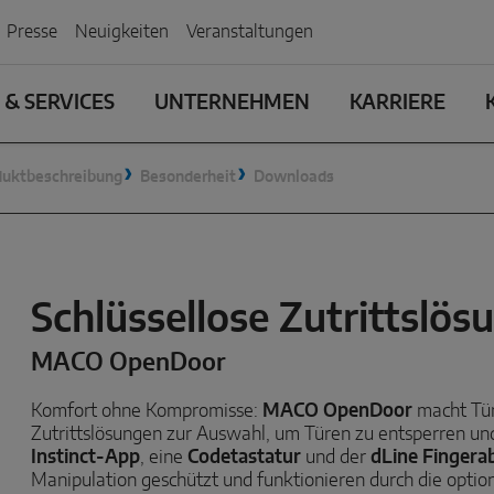
Presse
Neuigkeiten
Veranstaltungen
& SERVICES
UNTERNEHMEN
KARRIERE
duktbeschreibung
Besonderheit
Downloads
Schlüssellose Zutrittslös
MACO OpenDoor
Komfort ohne Kompromisse:
MACO OpenDoor
macht Türe
Zutrittslösungen zur Auswahl, um Türen zu entsperren und
Instinct-App
, eine
Codetastatur
und der
dLine Fingera
Manipulation geschützt und funktionieren durch die optio