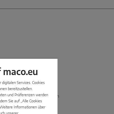
f maco.eu
digitalen Services. Cookies
r
nen bereitzustellen.
e Daten und Präferenzen werden
:
MACO OpenDoor
macht Türen
tehen drei Zutrittslösungen zur
dem Sie auf „Alle Cookies
rren und individuelle
. Weitere Informationen über
etzen – die
Instinct-App
, eine
uch unserer