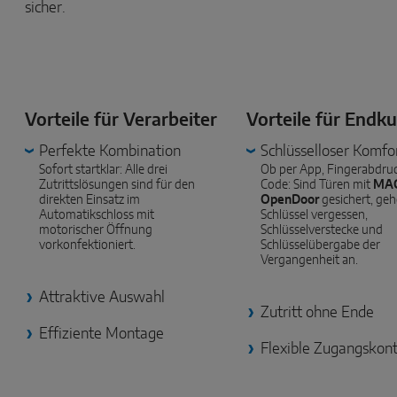
sicher.
Vorteile für Verarbeiter
Vorteile für Endk
Perfekte Kombination
Schlüsselloser Komfo
Sofort startklar: Alle drei
Ob per App, Fingerabdru
Zutrittslösungen sind für den
Code: Sind Türen mit
MA
direkten Einsatz im
OpenDoor
gesichert, ge
Automatikschloss mit
Schlüssel vergessen,
motorischer Öffnung
Schlüsselverstecke und
vorkonfektioniert.
Schlüsselübergabe der
Vergangenheit an.
Attraktive Auswahl
Zutritt ohne Ende
Effiziente Montage
Flexible Zugangskont