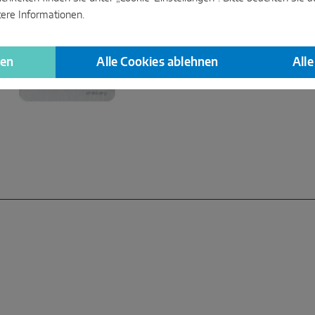
Codetastatur
und der
dLine
tere Informationen.
gen
Alle Cookies ablehnen
All