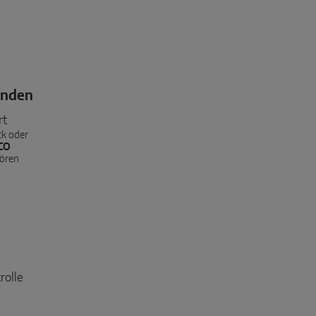
unden
rt
ck oder
CO
hören
rolle