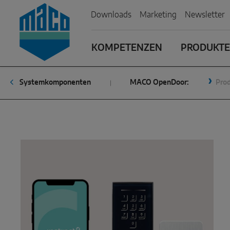
Zum Inhalt
Zum Inhaltsverzeichnis
Zur Hautpnavigation
Downloads
Marketing
Newsletter
KOMPETENZEN
PRODUKTE 
Systemkomponenten
MACO OpenDoor:
Pro