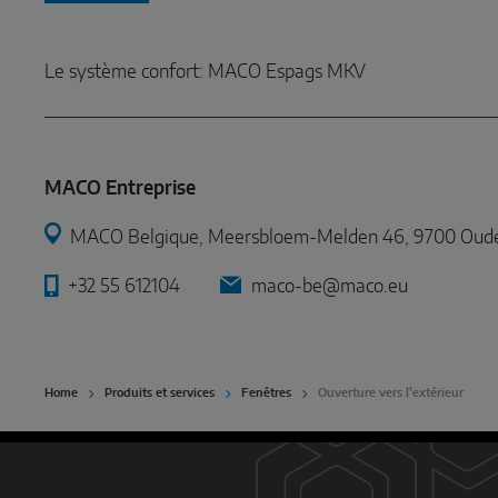
Le système confort: MACO Espags MKV
MACO Entreprise
MACO Belgique, Meersbloem-Melden 46, 9700 Oude
+32 55 612104
maco-be@maco.eu
Home
Produits et services
Fenêtres
Ouverture vers l’extérieur