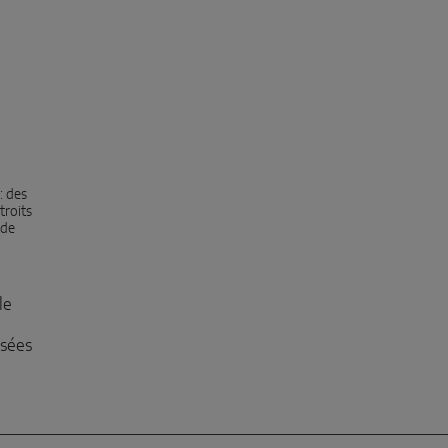
: des
troits
 de
le
isées