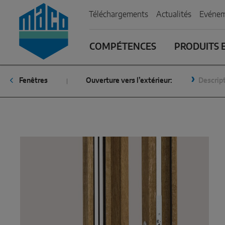
Zum Inhalt
Zum Inhaltsverzeichnis
Zur Hautpnavigation
Téléchargements
Actualités
Evénem
COMPÉTENCES
PRODUITS E
Fenêtres
Ouverture vers l’extérieur:
Descript