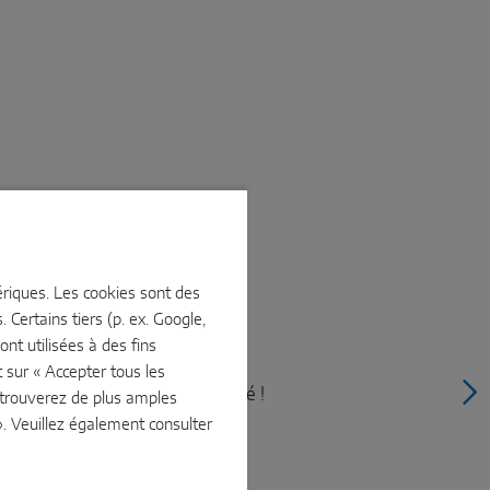
mériques. Les cookies sont des
 Certains tiers (p. ex. Google,
nt utilisées à des fins
 il suffit de l'ouvrir ou de la
sur « Accepter tous les
, de la visser et le tour est joué !
 trouverez de plus amples
 un grand confort et un design
». Veuillez également consulter
 fenêtre étroits.