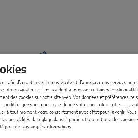
okies
kies afin d’en optimiser la convivialité et d’améliorer nos services nu
s votre navigateur qui nous aident à proposer certaines fonctionnalités.
MKV telescopic
ment des cookies sur notre site web. Vos données et préférences ne so
La crémone variable pratique :
à condition que vous nous ayez donné votre consentement en cliquant 
fermer à la longueur souhaitée
uer à tout moment votre consentement avec effet pour l’avenir. Vous
Pour un montage très rapide,
t les possibilités de réglage dans la partie « Paramétrage des cookies 
élégant grâce aux profilés de
té
pour de plus amples informations.