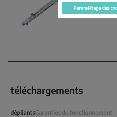
Paramétrage des co
téléchargements
dépliants
Garanties de fonctionnement