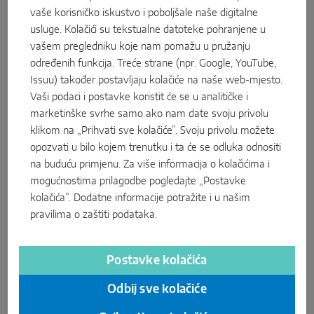
vaše korisničko iskustvo i poboljšale naše digitalne
Prvi zajednički razvijeni proizvod tvrtki MACO i HAUTAU
Paralelno-klizni
usluge. Kolačići su tekstualne datoteke pohranjene u
MACO grupa kliznim kolicima MACO Move HS po prvi put
vašem pregledniku koje nam pomažu u pružanju
lansira proizvod koji je razvijen zajedničkom suradnjom tima
Komponente sustava
određenih funkcija. Treće strane (npr. Google, YouTube,
MACO-HAUTAU. Klizna kolica MACO Move HS omogućavaju
Issuu) također postavljaju kolačiće na naše web-mjesto.
svojom lakohodnom mehanikom otvaranje i zatvaranje
RJEŠENJA ZA VRATA
Vaši podaci i postavke koristit će se u analitičke i
podizno-kliznih vrata bez napora. I to lakše i tiše no ikad prije.
marketinške svrhe samo ako nam date svoju privolu
Uz to, ovaj novi proizvod već u standardnoj izvedbi omogućava
klikom na „Prihvati sve kolačiće”. Svoju privolu možete
postavljanje veće težine krila od bilo kojeg drugog proizvoda na
Instinct by MACO
opozvati u bilo kojem trenutku i ta će se odluka odnositi
tržištu.
na buduću primjenu. Za više informacija o kolačićima i
MACO Protect M-TS
mogućnostima prilagodbe pogledajte „Postavke
Web-stranica
MACO Protect A-TS
kolačića”. Dodatne informacije potražite i u našim
pravilima o zaštiti podataka
.
S pogonom putem kvake
Tekst za medije
S cilindrom
Postavke kolačića
MACO Poduzeće
Komponente sustava
Odbij sve kolačiće
MACO OKOVI d.o.o., Tržna 12, 10290 Zaprešić, Hrvatska