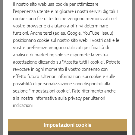
La prima collaborazione nello sviluppo di prodotti tra
Il nostro sito web usa cookie per ottimizzare
MACO e HAUTAU
Scorrevole parallelo
l'esperienza utente e migliorare i nostri servizi digitali. I
Con il carrello MACO Move HS, il Gruppo MACO lancia per la
cookie sono file di testo che vengono memorizzati nel
prima volta un prodotto sviluppato congiuntamente da un team
Componenti di sistema
vostro browser e ci aiutano a offrirvi determinare
MACO-HAUTAU. Il carrello MACO Move HS, con la sua nuova
funzioni. Anche terzi (ad es. Google, YouTube, Issuu)
meccanica di scorrimento, consente di aprire e chiudere le ante
posizionano cookie sul nostro sito web. I vostri dati e le
SOLUZIONI PER PORTE
senza sforzo, in modo semplice e silenzioso. Inoltre, la versione
vostre preferenze vengono utilizzati per finalità di
standard del nuovo prodotto è in grado di movimentare ante di
analisi e di marketing solo se esprimete la vostra
peso superiore rispetto a qualsiasi altra soluzione disponibile
Instinct by MACO
accettazione cliccando su "Accetta tutti i cookie". Potrete
sul mercato.
revocare in ogni momento il vostro consenso con
MACO Protect M-TS
effetto futuro. Ulteriori informazioni sui cookie e sulle
Alla pagina del prodotto
MACO Protect A-TS
possibilità di personalizzazione sono disponibili alla
sezione "Impostazioni cookie". Fate riferimento anche
Serratura comandata con maniglia
Al comunicato stampa (tedesco/inglese)
alla nostra
Informativa sulla privacy
per ulteriori
indicazioni.
Serratura comandata a cilindro
Società MACO
Componenti di sistema
Impostazioni cookie
MAICO srl a socio unico, Via dei Legnai 15, 39015 S. Leonardo
(BZ), Italia