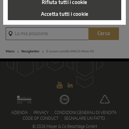
SOLUZIONI CON SENSORI SMART
Rifiuta tutti i cookie
Part.IVA e cod.ID.: IT 00871900213,
Maggiori informazioni
Accetta tutti i cookie
+39 0473 651200
info@maico.com
Sense by MACO
Contatti
La mia posizione
MACO Tronic
Cerca
SOLUZIONI DI SERVIZO
Maico
Neuigkeiten
Il nuovo carrello MACO Move HS
Servizi digitali
Servizi normativi
Servizi di prodotto
AZIENDA
PRIVACY
CONDIZIONI GENERALI DI VENDITA
CODE OF CONDUCT
SEGNALARE UN FATTO
© 2026 Mayer & Co Beschläge GmbH