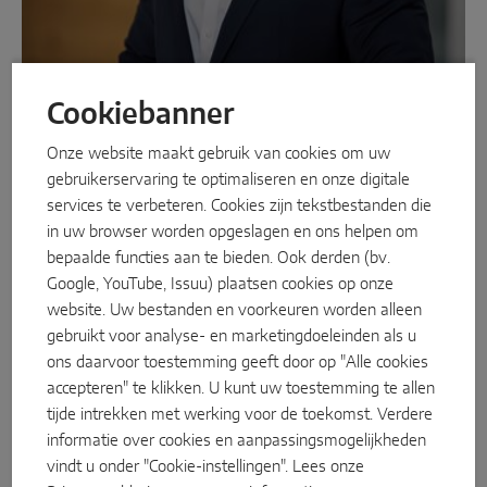
Schuifkiep
Parallell schuiven
Cookiebanner
Systeemcomponenten
Onze website maakt gebruik van cookies om uw
Nieuw hoofd van de MACO Group
gebruikerservaring te optimaliseren en onze digitale
DEUROPLOSSINGEN
Topmanager Mario Neuwirth wordt CEO
services te verbeteren. Cookies zijn tekstbestanden die
De succesvolle topmanager Mario Neuwirth wordt op 1 maart
in uw browser worden opgeslagen en ons helpen om
Instinct by MACO
2025 de nieuwe Managing Director van de MACO Group en zal
bepaalde functies aan te bieden. Ook derden (bv.
het bedrijf samen met het bestaande managementteam naar
Google, YouTube, Issuu) plaatsen cookies op onze
MACO Protect M-TS
de toekomst leiden. De beproefde industrie-expert maakte
website. Uw bestanden en voorkeuren worden alleen
onlangs naam als directeur van TGW Mechanics GmbH in
gebruikt voor analyse- en marketingdoeleinden als u
MACO Protect A-TS
Opper-Oostenrijk, een internationale specialist voor
ons daarvoor toestemming geeft door op "Alle cookies
Krukbediend
intralogistieke oplossingen en automatisering
accepteren" te klikken. U kunt uw toestemming te allen
tijde intrekken met werking voor de toekomst. Verdere
Cilinderbediend
"Mario Neuwirth weet hoe hij een positief begrip van
informatie over cookies en aanpassingsmogelijkheden
leiderschap, praktische ervaring en duurzame
vindt u onder "Cookie-instellingen". Lees onze
Systeemcomponenten
bedrijfsontwikkeling moet combineren en heeft daarmee alle