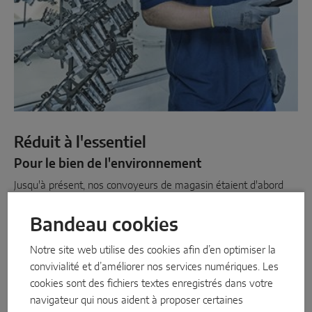
Réduit à l'essentiel
Pour le bien de l'environnement
Jusqu'à présent, nos convoyeurs de magasin étaient d'abord
traitées avec une peinture par immersion cathodique, puis les
articles étaient poudrés deux fois. Désormais, nous renonçons à
Bandeau cookies
la deuxième étape de poudrage pour 66 articles différents, soit
Notre site web utilise des cookies afin d’en optimiser la
environ 450.000 pièces par an.
convivialité et d’améliorer nos services numériques. Les
Mais ce n'est pas tout : pour environ 79 articles en zamak
cookies sont des fichiers textes enregistrés dans votre
sélectionnés - soit 2,4 millions de pièces par an - nous pouvons
navigateur qui nous aident à proposer certaines