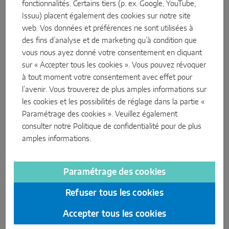
également nous passer de l'ancien revêtement par immersion
fonctionnalités. Certains tiers (p. ex. Google, YouTube,
cathodique.
Issuu) placent également des cookies sur notre site
web. Vos données et préférences ne sont utilisées à
Résultat : la qualité et la résistance à la corrosion n'en sont pas
des fins d’analyse et de marketing qu’à condition que
affectées ; comme seules les surfaces non visibles sont
vous nous ayez donné votre consentement en cliquant
concernées, il n'y a pas non plus de différence visuelle. En
sur « Accepter tous les cookies ». Vous pouvez révoquer
revanche, l'environnement profite de la réduction de la
à tout moment votre consentement avec effet pour
consommation de produits chimiques et d'énergie.
l’avenir. Vous trouverez de plus amples informations sur
les cookies et les possibilités de réglage dans la partie «
Paramétrage des cookies ». Veuillez également
consulter notre
Politique de confidentialité
pour de plus
amples informations.
Traitement de surface
Une galvanisation plus durable ? Cliquez sur le plus
Paramétrage des cookies
pour en savoir plus.
Refuser tous les cookies
Accepter tous les cookies