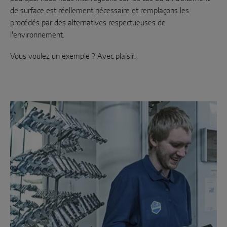
de surface est réellement nécessaire et remplaçons les
Sense by MACO
procédés par des alternatives respectueuses de
MACO Tronic
l'environnement.
Vous voulez un exemple ? Avec plaisir.
SOLUTIONS DE SERVICE
Service numérique
Service de normalisation
Service produits