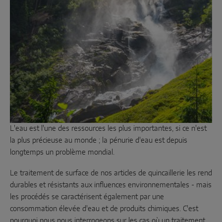
Coulissant parallèle
Composants système
PORTES
Instinct by MACO
MACO Protect M-TS
L'eau est l'une des ressources les plus importantes, si ce n'est
MACO Protect A-TS
la plus précieuse au monde ; la pénurie d'eau est depuis
longtemps un problème mondial.
À relevage
Le traitement de surface de nos articles de quincaillerie les rend
À cylindre
durables et résistants aux influences environnementales - mais
les procédés se caractérisent également par une
SOLUTIONS DE CAPTEURS INTELLIGENTS
consommation élevée d'eau et de produits chimiques. C'est
pourquoi nous nous interrogeons sur les cas où un traitement