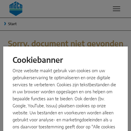
Zum Inhalt
Zum Inhaltsverzeichnis
Zur Hautpnavigation
Start
COMPETENTIES
PRODUCTEN & SERVICE
ONDERNEMING
KWALITEIT & DUURZAAMHEID
MACO GROEP
RAAMOPLOSSINGEN
Sorry, document niet gevonden
VEILIGHEID
MANAGEMENT
Cookiebanner
Draai-kiep
Misschien was u op zoek naar een document dat wij inmiddels
OPPERVLAKTE
TRADITIE
hebben verwijderd.
Onze website maakt gebruik van cookies om uw
Naar buiten draaiend
U vindt al onze actuele documenten in onze downloadzone.
gebruikerservaring te optimaliseren en onze digitale
ONTWIKKELING & INNOVATIE
DUURZAAMHEID
Systeemcomponenten
services te verbeteren. Cookies zijn tekstbestanden die
SMART HOME
WAAROM MACO?
in uw browser worden opgeslagen en ons helpen om
Downloads
bepaalde functies aan te bieden. Ook derden (bv.
SCHUIFDEUROPLOSSINGEN
Google, YouTube, Issuu) plaatsen cookies op onze
MACO Onderneming
website. Uw bestanden en voorkeuren worden alleen
Heffen en schuiven
MACO België, Meersbloem-Melden 46, 9700 Oudenaarde,
gebruikt voor analyse- en marketingdoeleinden als u
België
ons daarvoor toestemming geeft door op "Alle cookies
Schuifkiep