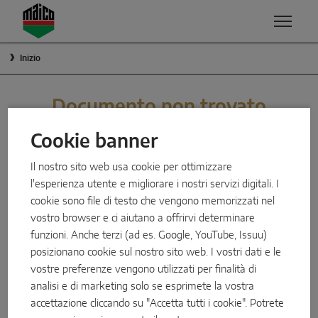
Zum Inhalt
Zum Inhaltsverzeichnis
Zur Hautpnavigation
Inizio
COMPETENZE
PRODOTTI E SERVIZI
SOSTENIBILITÀ
SOLUZIONI PER FINESTRE
Documento non trovato
QUALITÀ
Cookie banner
Anta-ribalta
Forse stavi cercando un documento che abbiamo cancellato.
SICUREZZA
Il nostro sito web usa cookie per ottimizzare
Puoi trovare tutti i nostri documenti attuali nella nostra area
Apertura verso l'esterno
l'esperienza utente e migliorare i nostri servizi digitali. I
"download".
SUPERFICIE
Componenti di sistema
cookie sono file di testo che vengono memorizzati nel
vostro browser e ci aiutano a offrirvi determinare
SMART HOME
Download
funzioni. Anche terzi (ad es. Google, YouTube, Issuu)
SOLUZIONI PER SCORREVOLI
posizionano cookie sul nostro sito web. I vostri dati e le
Società MACO
vostre preferenze vengono utilizzati per finalità di
Alzante scorrevole
analisi e di marketing solo se esprimete la vostra
MAICO srl a socio unico, Via dei Legnai 15, 39015 S. Leonardo
accettazione cliccando su "Accetta tutti i cookie". Potrete
(BZ), Italia
Scorrevole a ribalta