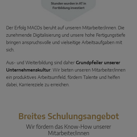
Parallel-Schiebe
Systemkomponenten
Der Erfolg MACOs beruht auf unseren Mitarbeiter/innen. Die
zunehmende Digitalisierung und unsere hohe Fertigungstiefe
TÜRLÖSUNGEN
bringen anspruchsvolle und vielseitige Arbeitsaufgaben mit
sich.
Instinct by MACO
Aus- und Weiterbildung sind daher
Grundpfeiler unserer
Unternehmenskultur
: Wir bieten unseren Mitarbeiter/innen
MACO Protect M-TS
ein produktives Arbeitsumfeld, fördern Talente und helfen
MACO Protect A-TS
dabei, Karriereziele zu erreichen.
Griffbetätigt
Zylinderbetätigt
Breites Schulungsangebot
Systemkomponenten
Wir fördern das Know-How unserer
Mitarbeiter/innen