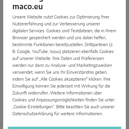
maco.eu
Unsere Website nutzt Cookies zur Optimierung Ihrer
Nutzererfahrung und zur Verbesserung unserer
digitalen Services. Cookies sind Textdateien, die in Ihrem
Browser gespeichert werden und uns dabei helfen,
bestimmte Funktionen bereitzustellen. Drittparteien (z.
B. Google, YouTube, Issuu) platzieren ebenfalls Cookies
auf unserer Website. Ihre Daten und Präferenzen
werden nur dann zu Analyse- und Marketingzwecken
Durchstarten in der Fensterindustrie
verwendet, wenn Sie uns Ihr Einverständnis geben,
MACO UK ist eine Partnerschaft mit dem Verein
indem Sie auf „Alle Cookies akzeptieren" klicken. Ihre
Building Our Skills eingegangen, um die
Einwilligung können Sie jederzeit mit Wirkung für die
Qualifikationslücke in der Fensterindustrie zu
Zukunft widerrufen. Weitere Informationen über
schließen. Gemeinsam sind sie auf
Cookies und Anpassungsmöglichkeiten finden Sie unter
Karrieremessen im Sommer vertreten, um junge Menschen für
„Cookie-Einstellungen“. Bitte beachten Sie auch unserer
die Fensterindustrie zu begeistern und bestehende Mitarbeiter
Datenschutzerklärung
für weitere Informationen.
weiterzubilden. Denn die Branche bietet vielfältige Chancen für
Menschen mit unterschiedlichsten Fähigkeiten und Interessen –