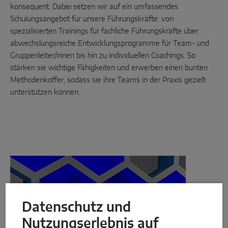
konsequent. Dabei setzen wir auf ein umfassendes
Schulungsangebot für unsere Führungskräfte: von
spezialisierten Trainings für fachliche Führungskräfte über
abwechslungsreiche Entwicklungsprogramme für Team- und
Gruppenleiter/innen bis hin zu individuellen Coachings. So
stärken sie wichtige Fähigkeiten und erwerben einen bunten
Methodenkoffer, sodass sie ihre Teams in der Praxis gezielt
unterstützen können.
Datenschutz und
Nutzungserlebnis auf