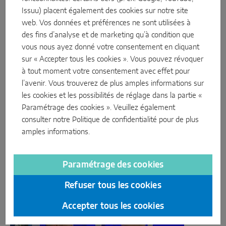
stable pour le
développement continu
des collaborateurs et
Issuu) placent également des cookies sur notre site
collaboratrices : tel est l'objectif que nous poursuivons sans
web. Vos données et préférences ne sont utilisées à
relâche. Pour l'atteindre, nous misons sur une offre de
des fins d’analyse et de marketing qu’à condition que
formation complète pour nos cadres : des formations
vous nous ayez donné votre consentement en cliquant
spécialisées pour les cadres opérationnels sans responsabilité
sur « Accepter tous les cookies ». Vous pouvez révoquer
disciplinaire à des coachings individuels en passant par un
à tout moment votre consentement avec effet pour
programme de développement très diversifié pour les
l’avenir. Vous trouverez de plus amples informations sur
responsables d'équipes et de groupes. Un ensemble de
les cookies et les possibilités de réglage dans la partie «
méthodes très riche donc, qui aident nos cadres à mettre en
Paramétrage des cookies ». Veuillez également
œuvre un développement ciblé de leurs collaboratrices et
consulter notre
Politique de confidentialité
pour de plus
collaborateurs.
amples informations.
Paramétrage des cookies
Refuser tous les cookies
Accepter tous les cookies