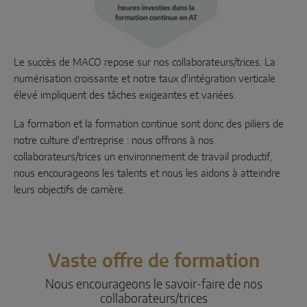
Coulissant parallèle
Composants système
Le succès de MACO repose sur nos collaborateurs/trices. La
numérisation croissante et notre taux d'intégration verticale
PORTES
élevé impliquent des tâches exigeantes et variées.
La formation et la formation continue sont donc des piliers de
Instinct by MACO
notre culture d'entreprise : nous offrons à nos
collaborateurs/trices un environnement de travail productif,
MACO Protect M-TS
nous encourageons les talents et nous les aidons à atteindre
MACO Protect A-TS
leurs objectifs de carrière.
À relevage
À cylindre
Vaste offre de formation
Composants système
Nous encourageons le savoir-faire de nos
collaborateurs/trices