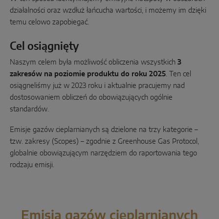
INTELIGENTNE ROZWIĄZANIA CZUJNIKÓW
działalności oraz wzdłuż łańcucha wartości, i możemy im dzięki
temu celowo zapobiegać.
Sense by MACO
Cel osiągnięty
MACO Tronic
Naszym celem była możliwość obliczenia wszystkich
3
zakresów na poziomie produktu do roku 2025
. Ten cel
ROZWIĄZANIA W ZAKRESIE USŁUG
osiągneliśmy już w 2023 roku i aktualnie pracujemy nad
dostosowaniem obliczeń do obowiązujących ogólnie
standardów.
Usługi cyfrowe
Emisje gazów cieplarnianych są dzielone na trzy kategorie –
Usługi w zakresie standardów i norm
tzw. zakresy (Scopes) – zgodnie z Greenhouse Gas Protocol,
Usługa produktowa
globalnie obowiązującym narzędziem do raportowania tego
rodzaju emisji.
Emisja gazów cieplarnianych