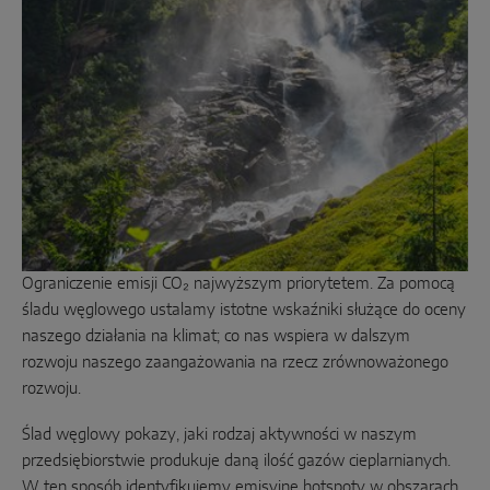
Odstawno-przesuwne
Komponenty systemowe
ROZWIĄZANIA W ZAKRESIE DRZWI
Instinct by MACO
MACO Protect M-TS
Ograniczenie emisji CO₂ najwyższym priorytetem. Za pomocą
MACO Protect A-TS
śladu węglowego ustalamy istotne wskaźniki służące do oceny
naszego działania na klimat; co nas wspiera w dalszym
Sterowany klamką
rozwoju naszego zaangażowania na rzecz zrównoważonego
rozwoju.
Sterowane cylindrem
Komponenty systemowe
Ślad węglowy pokazy, jaki rodzaj aktywności w naszym
przedsiębiorstwie produkuje daną ilość gazów cieplarnianych.
W ten sposób identyfikujemy emisyjne hotspoty w obszarach