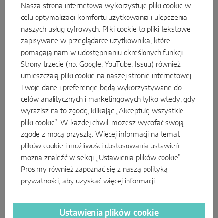
Trzy zakresy
Nasza strona internetowa wykorzystuje pliki cookie w
celu optymalizacji komfortu użytkowania i ulepszenia
naszych usług cyfrowych. Pliki cookie to pliki tekstowe
zapisywane w przeglądarce użytkownika, które
pomagają nam w udostępnianiu określonych funkcji.
Strony trzecie (np. Google, YouTube, Issuu) również
umieszczają pliki cookie na naszej stronie internetowej.
Twoje dane i preferencje będą wykorzystywane do
celów analitycznych i marketingowych tylko wtedy, gdy
wyrazisz na to zgodę, klikając „Akceptuję wszystkie
pliki cookie”. W każdej chwili możesz wycofać swoją
zgodę z mocą przyszłą. Więcej informacji na temat
plików cookie i możliwości dostosowania ustawień
można znaleźć w sekcji „Ustawienia plików cookie”.
Prosimy również zapoznać się z naszą
polityką
prywatności
, aby uzyskać więcej informacji.
Zakres 1
obejmuje bezpośrednie emisje z własnych procesów
spalania, np. z urządzeń chłodniczych lub samochodów
Ustawienia plików cookie