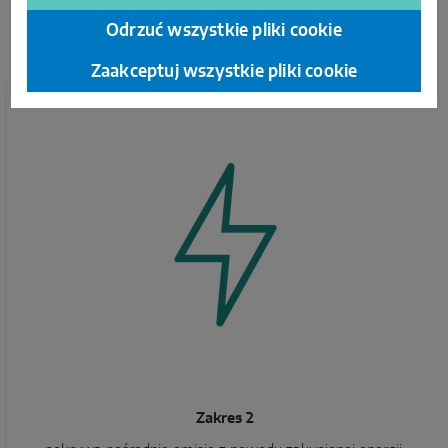
firmowych. Kategoria ta stanowi około
8 procent
emisji
w MACO.
Odrzuć wszystkie pliki cookie
Zaakceptuj wszystkie pliki cookie
Zakres 2