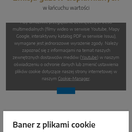
w łańcuchu wartości
Aby umożliwić przeglądanie zewnętrznych treści
multimedialnych (filmy wideo w serwisie Youtube, Mapy
Google, interaktywny katalog PDF w serwisie Issuu),
wymagane jest jednorazowe wyrażenie zgody. Należy
zapoznać się z informacjami na temat naszych
zewnętrznych dostawców mediów (
Youtube
) w naszym
oświadczeniu o ochronie danych lub zmienić ustawienia
plików cookie dotyczące naszej strony internetowej w
naszym
Cookie-Manager
.
Baner z plikami cookie