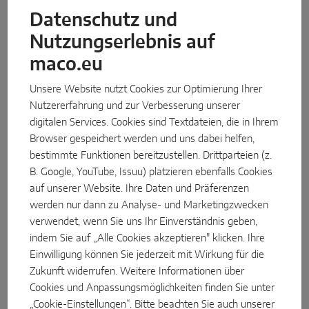
MACO Multi Matic i. S. Zapfen IQ:
Kontaktanfrage Lohnfertigung
Datenschutz und
ab sofort verfügbar
Nutzungserlebnis auf
maco.eu
NEUIGKEIT
Unsere Website nutzt Cookies zur Optimierung Ihrer
Nutzererfahrung und zur Verbesserung unserer
digitalen Services. Cookies sind Textdateien, die in Ihrem
Browser gespeichert werden und uns dabei helfen,
bestimmte Funktionen bereitzustellen. Drittparteien (z.
B. Google, YouTube, Issuu) platzieren ebenfalls Cookies
auf unserer Website. Ihre Daten und Präferenzen
werden nur dann zu Analyse- und Marketingzwecken
verwendet, wenn Sie uns Ihr Einverständnis geben,
03.11.2025
indem Sie auf „Alle Cookies akzeptieren" klicken. Ihre
Neuer eCat ersetzt den TOM
Einwilligung können Sie jederzeit mit Wirkung für die
Zukunft widerrufen. Weitere Informationen über
Cookies und Anpassungsmöglichkeiten finden Sie unter
„Cookie-Einstellungen“. Bitte beachten Sie auch unserer